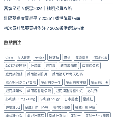
萬寧星期五優惠2026｜精明掃貨攻略
壯陽藥邊度買最平？2026年香港購買指南
初次買壯陽藥買邊隻好？2026香港選購指南
熱點關注
Cialis
ED治療
levitra
保健品
偉哥
偉哥份量
偉哥犯法
勃起功能障礙
壯陽藥
威而鋼
威而鋼作用
威而鋼價格
威而鋼價錢
威而鋼副作用
威而鋼可以每天吃嗎
威而鋼可以自己買嗎
威而鋼吃一半
威而鋼哪裡買
威而鋼用法
威而鋼藥效
威而鋼香港價錢
威而鋼香港醫生紙
必利勁
必利勁 30mg 60mg
必利勁 priligy
日本藤素
樂威壯
樂威壯ptt
樂威壯使用心得
樂威壯價格
樂威壯哪裡買
樂威壯心得
樂威壯藥局
樂威壯香港
犀利士
犀利士5mg購買