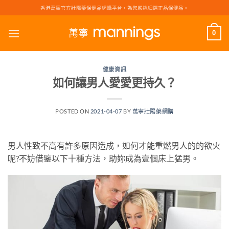
Skip
香港萬寧官方壯陽藥保健品網購平台，為您嚴挑細選正品保健品。
to
content
0
健康資訊
如何讓男人愛愛更持久？
POSTED ON
2021-04-07
BY
萬寧壯陽藥網購
男人性致不高有許多原因造成，如何才能重燃男人的的欲火
呢?不妨借鑒以下十種方法，助妳成為壹個床上猛男。