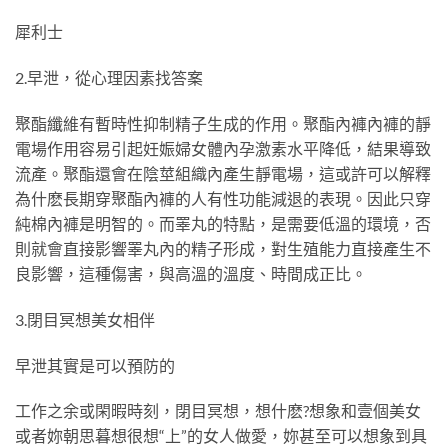
犀利士
2.早泄，從心理因素找答案
聚酯纖維有暫時性抑制精子生成的作用。聚酯內褲內褲的靜
電場作用容易引起妊娠婦女體內孕激素水平降低，結果導致
流產。聚酯還會在陰莖組織內產生靜電場，這或許可以解釋
為什麽長期穿聚酯內褲的人有性功能減退的表現。因此只穿
純棉內褲是明智的。而睪丸的特點，是需要低溫的環境，否
則就會直接影響睪丸內的精子形成，對生殖能力直接產生不
良影響，這種傷害，與高溫的溫度、時間成正比。
3.閉目冥想美女相伴
早泄其實是可以預防的
工作之余或閑暇時刻，閉目冥想，想什麽?想象和壹個美女
或者妳朝思暮想很想“上”的女人做愛，妳甚至可以想象到具