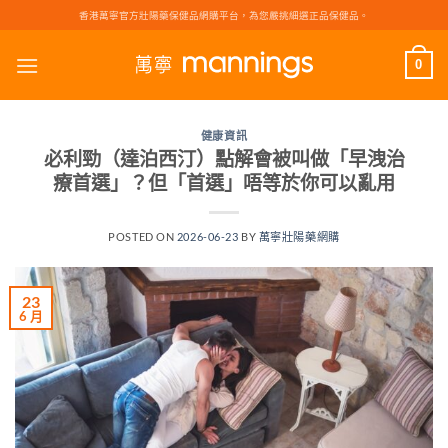
Skip
香港萬寧官方壯陽藥保健品網購平台，為您嚴挑細選正品保健品。
to
content
0
健康資訊
必利勁（達泊西汀）點解會被叫做「早洩治
療首選」？但「首選」唔等於你可以亂用
POSTED ON
2026-06-23
BY
萬寧壯陽藥網購
23
6 月