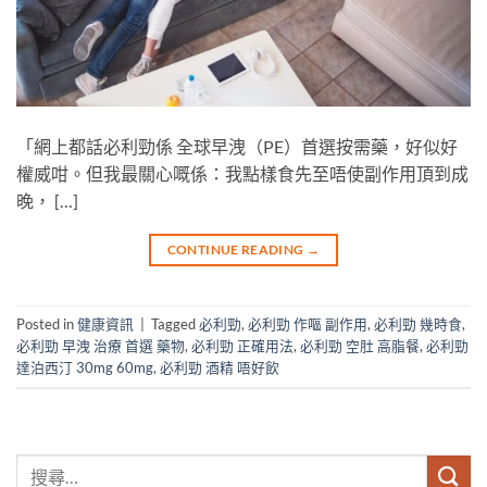
「網上都話必利勁係 全球早洩（PE）首選按需藥，好似好
權威咁。但我最關心嘅係：我點樣食先至唔使副作用頂到成
晚， […]
CONTINUE READING
→
Posted in
健康資訊
|
Tagged
必利勁
,
必利勁 作嘔 副作用
,
必利勁 幾時食
,
必利勁 早洩 治療 首選 藥物
,
必利勁 正確用法
,
必利勁 空肚 高脂餐
,
必利勁
達泊西汀 30mg 60mg
,
必利勁 酒精 唔好飲