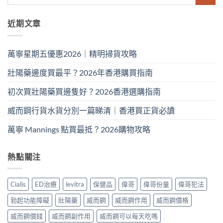
近期文章
萬寧星期五優惠2026｜精明掃貨攻略
壯陽藥邊度買最平？2026年香港購買指南
初次買壯陽藥買邊隻好？2026香港選購指南
威而鋼行貨水貨分別一篇睇清｜香港買正貨必讀
萬寧 Mannings 點買最抵？2026購物攻略
熱點關注
Cialis
ED治療
levitra
保健品
偉哥
偉哥份量
偉哥犯法
勃起功能障礙
壯陽藥
威而鋼
威而鋼作用
威而鋼價格
威而鋼價錢
威而鋼副作用
威而鋼可以每天吃嗎