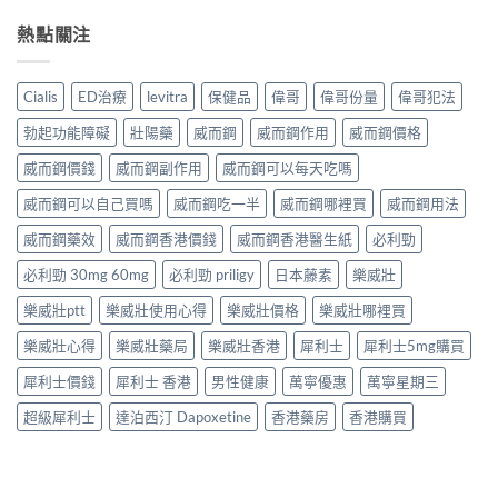
熱點關注
Cialis
ED治療
levitra
保健品
偉哥
偉哥份量
偉哥犯法
勃起功能障礙
壯陽藥
威而鋼
威而鋼作用
威而鋼價格
威而鋼價錢
威而鋼副作用
威而鋼可以每天吃嗎
威而鋼可以自己買嗎
威而鋼吃一半
威而鋼哪裡買
威而鋼用法
威而鋼藥效
威而鋼香港價錢
威而鋼香港醫生紙
必利勁
必利勁 30mg 60mg
必利勁 priligy
日本藤素
樂威壯
樂威壯ptt
樂威壯使用心得
樂威壯價格
樂威壯哪裡買
樂威壯心得
樂威壯藥局
樂威壯香港
犀利士
犀利士5mg購買
犀利士價錢
犀利士 香港
男性健康
萬寧優惠
萬寧星期三
超級犀利士
達泊西汀 Dapoxetine
香港藥房
香港購買