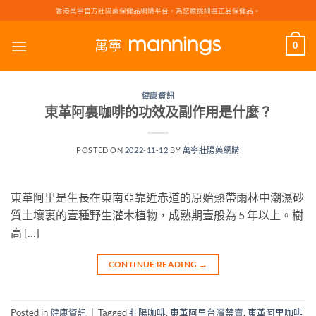
Skip
香港萬寧官方壯陽藥保健品網購平台，為您嚴挑細選正品保健品。
to
content
0
健康資訊
東革阿裏咖啡的功效及副作用是什麼？
POSTED ON
2022-11-12
BY
萬寧壯陽藥網購
東革阿里是生長在東南亞靠近赤道的原始熱帶雨林中潮濕砂
質土壤裏的壹種野生灌木植物，成熟期壹般為 5 年以上。樹
高 […]
CONTINUE READING
→
Posted in
健康資訊
|
Tagged
壯陽咖啡
,
東革阿里台灣禁賣
,
東革阿里咖啡