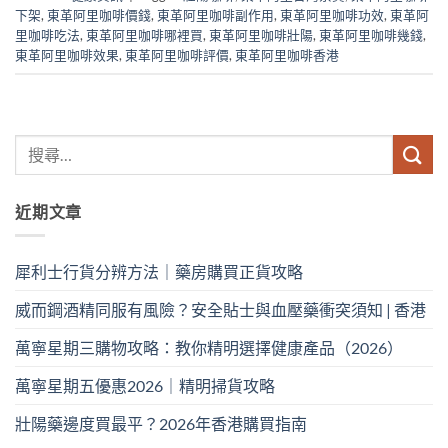
下架
,
東革阿里咖啡價錢
,
東革阿里咖啡副作用
,
東革阿里咖啡功效
,
東革阿
里咖啡吃法
,
東革阿里咖啡哪裡買
,
東革阿里咖啡壯陽
,
東革阿里咖啡幾錢
,
東革阿里咖啡效果
,
東革阿里咖啡評價
,
東革阿里咖啡香港
近期文章
犀利士行貨分辨方法｜藥房購買正貨攻略
威而鋼酒精同服有風險？安全貼士與血壓藥衝突須知 | 香港
萬寧星期三購物攻略：教你精明選擇健康產品（2026）
萬寧星期五優惠2026｜精明掃貨攻略
壯陽藥邊度買最平？2026年香港購買指南