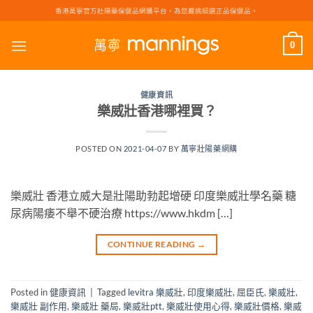
Skip
香港萬寧官方壯陽藥保健品網購平台，為您嚴挑細選正品保健品。
to
content
0
健康資訊
樂威壯香港哪裡買？
POSTED ON
2021-04-07
BY
萬寧壯陽藥網購
樂威壯 香港立威大是壯陽助勃起增硬 印度樂威壯學名藥 糖
尿病陽痿不舉不硬治療 https://www.hkdm […]
CONTINUE READING
→
Posted in
健康資訊
|
Tagged
levitra 樂威壯
,
印度樂威壯
,
屈臣氏
,
樂威壯
,
樂威壯 副作用
,
樂威壯 藥局
,
樂威壯ptt
,
樂威壯使用心得
,
樂威壯價格
,
樂威