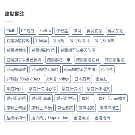
熱點關注
Cialis
ED治療
levitra
保健品
偉哥
偉哥份量
偉哥犯法
勃起功能障礙
壯陽藥
威而鋼
威而鋼作用
威而鋼價格
威而鋼價錢
威而鋼副作用
威而鋼可以每天吃嗎
威而鋼可以自己買嗎
威而鋼吃一半
威而鋼哪裡買
威而鋼用法
威而鋼藥效
威而鋼香港價錢
威而鋼香港醫生紙
必利勁
必利勁 30mg 60mg
必利勁 priligy
日本藤素
樂威壯
樂威壯ptt
樂威壯使用心得
樂威壯價格
樂威壯哪裡買
樂威壯心得
樂威壯藥局
樂威壯香港
犀利士
犀利士5mg購買
犀利士價錢
犀利士 香港
男性健康
萬寧優惠
萬寧星期三
超級犀利士
達泊西汀 Dapoxetine
香港藥房
香港購買