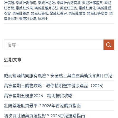
壯價錢
,
樂威壯副作用
,
樂威壯功效
,
樂威壯台灣官網
,
樂威壯哪裡買
,
樂威
壯官網
,
樂威壯效果
,
樂威壯服用方法
,
樂威壯正品
,
樂威壯用法
,
樂威壯膜
衣錠
,
樂威壯藥局
,
樂威壯藥店
,
樂威壯藥房
,
樂威壯購買
,
樂威壯邊度買
,
樂
威壯長期
,
樂威壯香港
,
犀利士
近期文章
威而鋼酒精同服有風險？安全貼士與血壓藥衝突須知 | 香港
萬寧星期三購物攻略：教你精明選擇健康產品（2026）
萬寧星期五優惠2026｜精明掃貨攻略
壯陽藥邊度買最平？2026年香港購買指南
初次買壯陽藥買邊隻好？2026香港選購指南