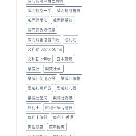
威而鋼可以自己買嗎
威而鋼吃一半
威而鋼哪裡買
威而鋼用法
威而鋼藥效
威而鋼香港價錢
威而鋼香港醫生紙
必利勁
必利勁 30mg 60mg
必利勁 priligy
日本藤素
樂威壯
樂威壯ptt
樂威壯使用心得
樂威壯價格
樂威壯哪裡買
樂威壯心得
樂威壯藥局
樂威壯香港
犀利士
犀利士5mg購買
犀利士價錢
犀利士 香港
男性健康
萬寧優惠