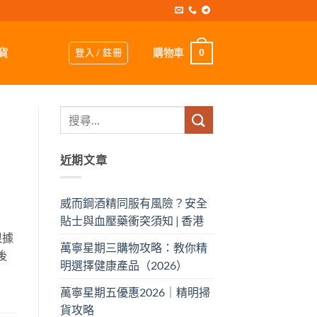
登入 / 註冊
購物車
貨
0
近期文章
威而鋼酒精同服有風險？安全
貼士與血壓藥衝突須知 | 香港
根據
萬寧星期三購物攻略：教你精
後
明選擇健康產品（2026）
萬寧星期五優惠2026｜精明掃
貨攻略