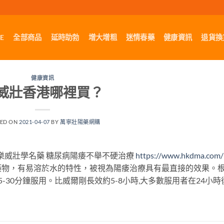
E
全部商品
延時助勃
增大增粗
迷情春藥
健康資訊
退貨換
健康資訊
威壯香港哪裡買？
TED ON
2021-04-07
BY
萬寧壯陽藥網購
樂威壯學名藥 糖尿病陽痿不舉不硬治療
https://www.hkdma.com/
藥物，有易溶於水的特性，被視為陽痿治療具有最直接的效果。
30分鐘服用。比威爾剛長效約5-8小時,大多數服用者在24小時