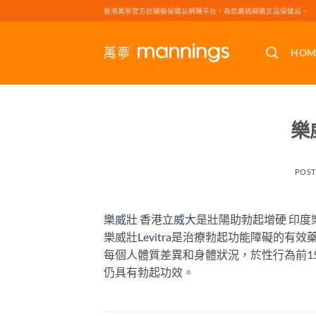
Skip
香港萬寧官方壯陽藥保健品網購平台，為您嚴挑細選正品保健品。
to
content
HOM
樂
POS
樂威壯
香港
立威大
是壯陽助勃起增硬 印度
樂威壯
Levitra
是治療勃起功能障礙的有效
每個人體質差異和身體狀況，於性行為前15-
仍具有勃起功效。