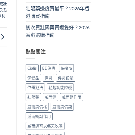
威壯
壯陽藥邊度買最平？2026年香
方法
,
港購買指南
犀利
初次買壯陽藥買邊隻好？2026
香港選購指南
熱點關注
Cialis
ED治療
levitra
保健品
偉哥
偉哥份量
偉哥犯法
勃起功能障礙
壯陽藥
威而鋼
威而鋼作用
威而鋼價格
威而鋼價錢
威而鋼副作用
威而鋼可以每天吃嗎