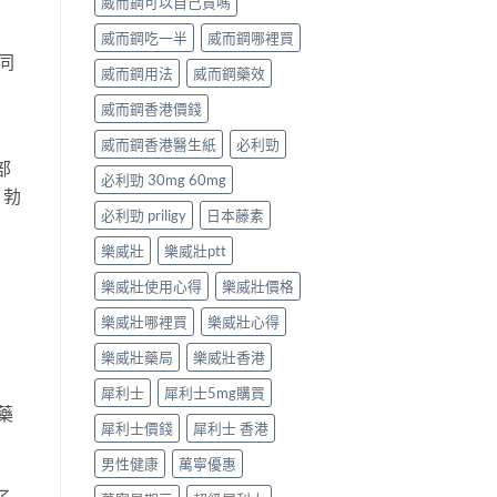
威而鋼可以自己買嗎
威而鋼吃一半
威而鋼哪裡買
同
威而鋼用法
威而鋼藥效
威而鋼香港價錢
威而鋼香港醫生紙
必利勁
部
必利勁 30mg 60mg
，勃
必利勁 priligy
日本藤素
樂威壯
樂威壯ptt
樂威壯使用心得
樂威壯價格
樂威壯哪裡買
樂威壯心得
樂威壯藥局
樂威壯香港
犀利士
犀利士5mg購買
藥
犀利士價錢
犀利士 香港
男性健康
萬寧優惠
了