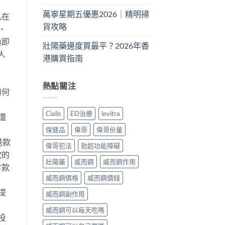
萬寧星期五優惠2026｜精明掃
凡在
貨攻略
、
換即
壯陽藥邊度買最平？2026年香
人
港購買指南
熱點關注
如何
Cialis
ED治療
levitra
還
保健品
偉哥
偉哥份量
退款
偉哥犯法
勃起功能障礙
款的
壯陽藥
威而鋼
威而鋼作用
付款
威而鋼價格
威而鋼價錢
提
威而鋼副作用
威而鋼可以每天吃嗎
投