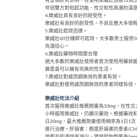
伴侶雙方對勃起功能、性交和性高潮的滿
4.樂威壯具有良好的耐受性。
樂威壯有良好的耐受性，不良反應大多很
5.樂威壯起效迅速。
樂威壯60分鐘即可起效，大多數男士服用
充滿信心。
6.樂威壯藥物時間窗合理
絕大多數的樂威壯使用者首次使用用藥就能
晨壹直可以擁有完美的性生活。
7.樂威壯對威而鋼無效的患者有效。
樂威壯對使用威而鋼無效的患者同樣有效，
樂威壯吃法介紹
首次服用樂威壯推薦劑量為10mg，在性交之前
小時服用樂威壯，仍顯示藥效。根據藥效和
日20mg，最大推薦劑量使用頻率為1日
進行治療。肝損害：輕度肝損害的患者(Child-
地那非的清除率減少，建議起始劑量為5mg，