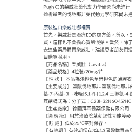
Pugh C)的樂威壯藥代動力學研究尚未
透析患者的伐地那非藥代動力學研究尚未
原裝進口樂威壯哪裡買
首先，樂威壯是治療ED的處方藥，所以，
買，這樣也不會擔心買到假藥。當然，除
去這些藥局購買樂威壯，建議患者朋友們
目購買服用。
【商品名稱】樂威壯（Levitra）
【藥品規格】4粒裝/20mg/片
【 性 狀 】 本品為淺橙色至暗橙色的薄
【主要成分】 鹽酸伐地那非 鹽酸伐地那非的化學名
基-7-丙基-3H-咪唑[5,1-f]-[1,2,4]三聯氮
其結構式為：分子式：C23H32N6O4S?HCl?
【生產廠家】 德國拜耳醫藥保健有限公司
【適 應 癥】 用於治療陰莖勃起性功能障礙
【 貯 藏 】低於25℃密封保存。
【 有效期 】有效期保存3年(以實際購買商