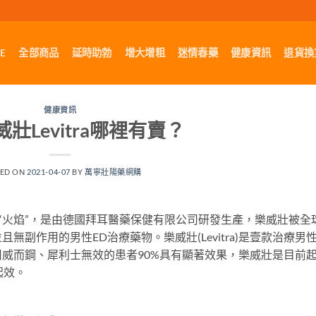
E
全部商品
延時助勃
增大增粗
迷情春藥
健康資訊
退貨換
健康資訊
壯Levitra哪裡有賣？
TED ON
2021-04-07
BY
萬寧壯陽藥網購
“火焰”，是由德國拜耳醫藥保健有限公司研發生產，樂威壯被全
副作用的男性ED治療藥物。樂威壯(Levitra)是壹款治療男性
威而鋼、犀利士無效的患者90%具有顯著效果，樂威壯是目前
起效。