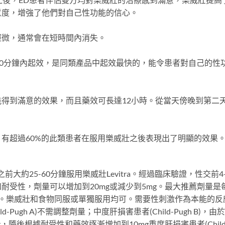
意度，增強了他們對自己性功能的信心。
輕微，通常會在短時間內消失。
50分鐘內起效，是同類產品中起效最快的，能令患者對自己的性
得到滿意的效果，而且藥效可長達12小時。從當天傍晚到第二
有超過60%的此類患者在服用樂威壯之後表現出了明顯的效果
大約25-60分鐘服用樂威壯Levitra。經過臨床驗證，性交前4-
耐受性，劑量可以增加到20mg或減少到5mg。最大推薦劑量是
1次。樂威壯和食物同服或單獨服用均可。需要性刺激作為本能的反
Pugh A)不需調整劑量；中度肝損害患者(Child-Pugh B)，由
隨後根據耐受性和藥效逐漸增加到10mg重度肝損害患者(Child