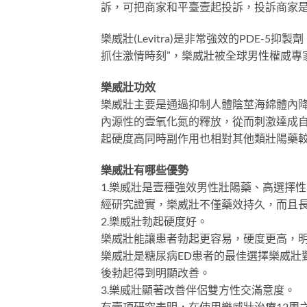
訴，可把商家和平臺壹起投訴，投訴商家
樂威壯(Levitra)是非常強效的PDE-
抓住激情時刻”，樂威壯被全球男性權威專
樂威壯功效
樂威壯主要是通過抑制人體陰莖海綿體內降解
內源性的壹氧化氮的釋放，從而刺激達成
起硬度高同時副作用也相對其他類壯陽藥
樂威壯有哪些優勢
1.樂威壯是壹種強效男性壯陽藥、高選擇性
經研究證實，樂威壯不僅藥效持久，而且長
2.樂威壯勃起硬度好。
樂威壯能讓患者勃起更容易，硬度更高，
樂威壯是糖尿病ED患者的最佳選擇樂威壯
後勃起得到明顯改善。
3.樂威壯顯著改善伴侶雙方性交滿意度。
有壹項研究表明，在使用樂威壯治療12周