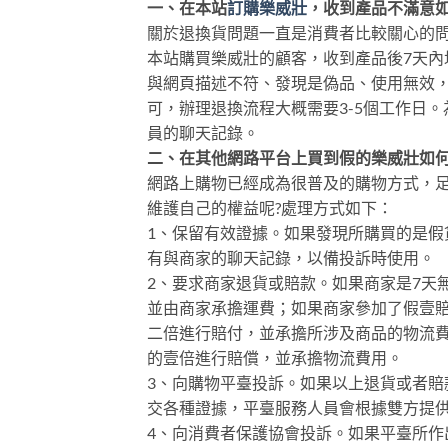
一、在本站
訂購樂威壯
，收到產品不滿意
關於退換貨問題一直是消費者比較關心的
本站購買樂威壯的顧客，收到產品後7天
與網頁描述不符、發現是偽品、使用無效
可，辦理退換流程大概需要3-5個工作日
員的聊天記錄。
二、在其他網路平台上買到假的樂威壯如
網路上購物已經成為很普及的購物方式，
維護自己的權益呢?處理方式如下：
1、保留有效證據。如果發現所購買的是
有與商家的聊天記錄，以備投訴時使用。
2、要求商家退貨或賠款。如果商家是7天
並由商家承擔運費；如果商家參加了假壹
二倍進行賠付，並承擔所涉及商品的物流
的壹倍進行賠償，並承擔物流費用。
3、向購物平臺投訴。如果以上退貨或者
交各種證據，平臺服務人員會根據雙方提
4、向消費者保護協會投訴。如果平臺所