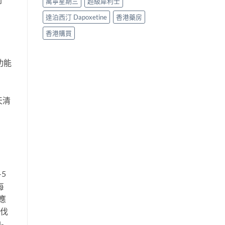
萬寧星期三
超級犀利士
達泊西汀 Dapoxetine
香港藥房
香港購買
功能
天清
。
5
每
應
於伐
-