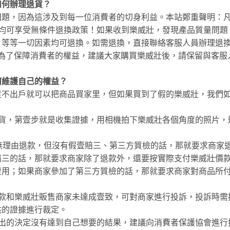
如何辦理退貨？
問題，因為這涉及到每一位消費者的切身利益。本站鄭重聲明：
內均可享受無條件退換政策！如果收到樂威壯，發現產品質量問題
，等等一切因素均可退換。如需退換，直接聯絡客服人員辦理退
。為了保障消費者的權益，建議大家購買樂威壯後，請保留與客服
何維護自己的權益？
足不出戶就可以把商品買家里，但如果買到了假的樂威壯，我們
假貨，第壹步就是收集證據，用相機拍下樂威壯各個角度的照片，
無理由退款，但沒有假壹賠三、第三方質檢的話，那就要求商家
賠三的話，那就要求商家除了退款外，還要按實際支付樂威壯價
費用；如果商家參加了第三方質檢的話，那就要求商家對商品所
賠款和樂威壯販售商家未達成壹致，可對商家進行投訴，投訴時需
供的證據進行裁定。
作出的決定沒有達到自己想要的結果，建議向消費者保護協會進行