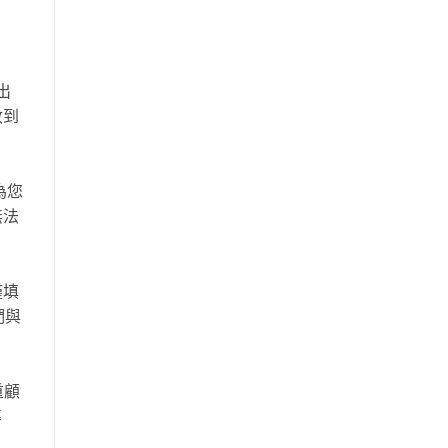
出
收到
為您
無法
僅填
們與
重顧
準