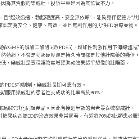
是因為其賣假的樂威壯，投訴平臺是因為其監管不力。
5抑製劑，且“起效迅速、勃起硬度高、安全無依賴”，能夠讓伴侶雙方“共
家認定為安全、健康、高效，並且無副作用的男性ED治療藥物。
cGMP的磷酸二酯酶5型(PDE5)，增加性刺激作用下海綿體局
自然勃起，不管是勃起硬度還是持久時間都是其他壯陽藥的幾倍
較低，樂威壯是壹種讓陰莖增硬助勃效果超乎想像的壯陽藥。
的PDE5抑制劑，樂威壯長期可靠有效。
期服用樂威壯的患者性交成功的比率高於90%。
明顯優於其他同類產品。因此有接近半數的患者最喜歡樂威壯。
對糖尿病合並ED的治療效果非常顯著，有超過70%的此類患者服
之後，ED患者伴侶雙方均對樂威壯的治療感到滿意，樂威壯提高