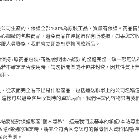
公司生產的，保證全部100%為原裝正品，質量有保證。商品售
小心細緻的包裝商品，避免商品在運輸過程有所破損。如果您於
客服人員聯絡，我們會立即為您更換同款新品。
持 /原商品包裝/商品/說明書/標籤/ 的整體完整，缺一恕無法
品若不確定是否使用時，請勿拆開樂威壯包裝封套，因其性質上
適用。
裝，從表面完全看不出是什麼產品，包括運送聯單上的公司名稱
 字樣，這樣可以避免客戶收貨時的尷尬局面。我們保證內容物只有我
站將絕對保護顧客”個人隱私”，這是我們最基本的承諾!本站尊
私隱)條例的規定時，將完全符合國際認可的保障個人資料私隱(
保密準則。