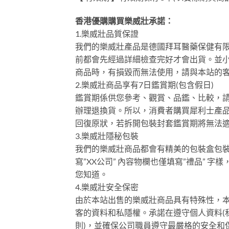
香港優購購買樂威壯承諾：
1.樂威壯品質保證
我們的樂威壯產品是德國拜耳醫藥保健有限
前都會先經過詳細檢查完好才會出貨。並
商品時，有損毀而無法使用，請與本站的
2.樂威壯商品享有7日鑑賞期(包含假日)
鑑賞期係供您參考、觀賞、品鑑、比較，請保
辦理退換貨。所以，消費者購買犀利士產
回復原狀，若拆開包裝封套鑑賞期將無法
3.樂威壯隱秘包裝
我們的樂威壯商品都會有精美的包裝盒包
寫”XX公司” 內容物欄也僅填寫”禮品”
您知道。
4.樂威壯安全保密
由於本站出售的樂威壯商品具有特殊性，本
客的資料和私隱權。承諾在遵守個人資料(
則)，並確保公司職員遵守最嚴格的安全和