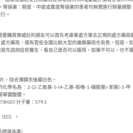
進行。腎損害：輕度、中度或重度腎損害的患者均無需進行劑量調整
進行。
需要購買樂威壯的朋友可以首先考慮拿處方單去正規的處方藥局
了處方藥局，還有壹些全國比較大型的連鎖藥局也有售。但是，
還是先諮詢這些醫生，看自己是否可以服用，如果不可以，也不
膜衣片，除去薄膜衣後顯白色。
為 ：2-[2-乙氧基-5-(4-乙基-哌嗪-1-磺胺基)-苯基]-5-甲
-4-酮單鹽酸鹽。
3H2O 分子量：579.1
（ED）。
品標識為準)