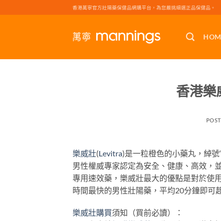
Skip
香港萬寧官方壯陽藥保健品網購平台，為您嚴挑細選正品保健品。
to
content
HOM
香港樂威
POS
樂威壯
(
Levitra
)是一粒橙色的小藥丸，綽號
男性權威專家認定為安全、健康、高效，並且無
專用速效藥，樂威壯最大的優點是對於使用
時間最快的男性壯陽藥，平均20分鐘即可
樂威壯購買
須知（買前必讀）：