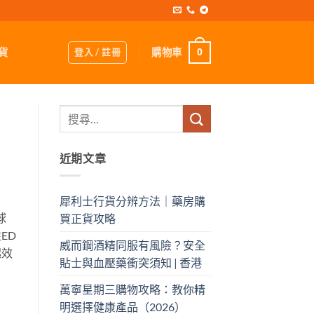
登入 / 註冊
購物車
貨
0
近期文章
犀利士行貨分辨方法｜藥房購
球
買正貨攻略
ED
威而鋼酒精同服有風險？安全
起效
貼士與血壓藥衝突須知 | 香港
萬寧星期三購物攻略：教你精
明選擇健康產品（2026）