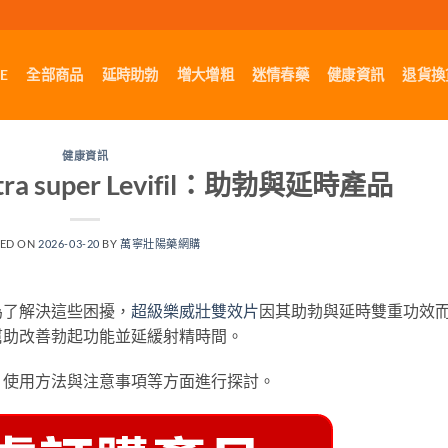
E
全部商品
延時助勃
增大增粗
迷情春藥
健康資訊
退貨換
健康資訊
 super Levifil：助勃與延時產品
TED ON
2026-03-20
BY
萬寧壯陽藥網購
為了解決這些困擾，
超級樂威壯雙效片
因其助勃與延時雙重功效
幫助改善勃起功能並延緩射精時間。
、使用方法與注意事項等方面進行探討。