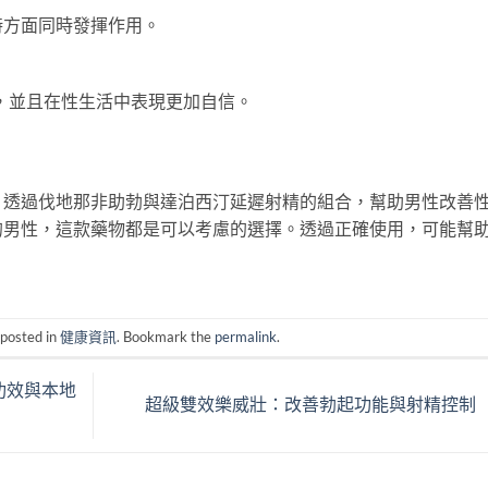
時方面同時發揮作用。
，並且在性生活中表現更加自信。
，透過伐地那非助勃與達泊西汀延遲射精的組合，幫助男性改善
的男性，這款藥物都是可以考慮的選擇。透過正確使用，可能幫
 posted in
健康資訊
. Bookmark the
permalink
.
功效與本地
超級雙效樂威壯：改善勃起功能與射精控制