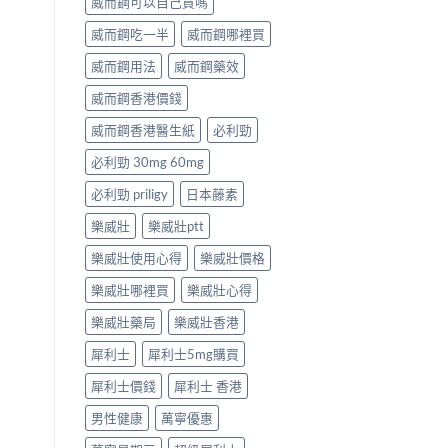
威而鋼可以自己買嗎
威而鋼吃一半
威而鋼哪裡買
威而鋼用法
威而鋼藥效
威而鋼香港價錢
威而鋼香港醫生紙
必利勁
必利勁 30mg 60mg
必利勁 priligy
日本藤素
樂威壯
樂威壯ptt
樂威壯使用心得
樂威壯價格
樂威壯哪裡買
樂威壯心得
樂威壯藥局
樂威壯香港
犀利士
犀利士5mg購買
犀利士價錢
犀利士 香港
男性健康
萬寧優惠