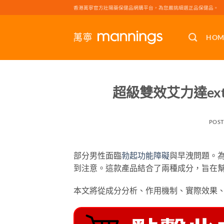
Skip
香港萬寧官方壯陽藥保健品網購平台，為您嚴挑細選正品保健品。
to
content
HOM
超級雙效艾力達extra
POS
部分男性面臨
勃起功能障礙
與早洩問題。
到注意。這款產品結合了兩種成分，旨在
本文將從成分分析、作用機制、實際效果