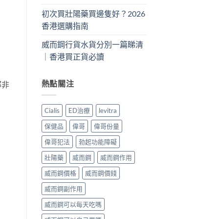
初次買壯陽藥買邊隻好？2026
香港選購指南
威而鋼行貨水貨分別一篇睇清
｜香港買正貨必讀
熱點關注
那非
Cialis
ED治療
levitra
保健品
偉哥
偉哥份量
偉哥犯法
勃起功能障礙
壯陽藥
威而鋼
威而鋼作用
威而鋼價格
威而鋼價錢
威而鋼副作用
威而鋼可以每天吃嗎