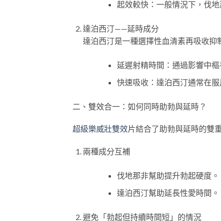
起效較快：一般情況下，伐地
達泊西汀——延時成分
達泊西汀是一種選擇性血清素再吸收抑
延遲射精時間：通過影響中樞
快速吸收：達泊西汀通常在服
二、雙效合一：如何同時助勃與延時？
超級樂威壯雙效片
結合了助勃與延時的雙
兩種成分互補
伐地那非幫助提升勃起硬度。
達泊西汀幫助延長性愛時間。
避免「勃起但持續時間短」的情況