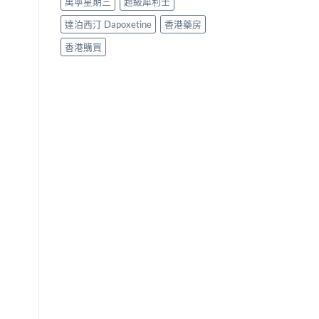
萬寧星期三
超級犀利士
達泊西汀 Dapoxetine
香港藥房
香港購買