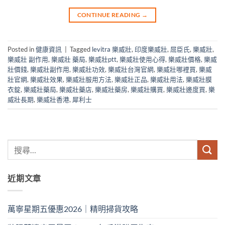
CONTINUE READING
→
Posted in
健康資訊
|
Tagged
levitra 樂威壯
,
印度樂威壯
,
屈臣氏
,
樂威壯
,
樂威壯 副作用
,
樂威壯 藥局
,
樂威壯ptt
,
樂威壯使用心得
,
樂威壯價格
,
樂威
壯價錢
,
樂威壯副作用
,
樂威壯功效
,
樂威壯台灣官網
,
樂威壯哪裡買
,
樂威
壯官網
,
樂威壯效果
,
樂威壯服用方法
,
樂威壯正品
,
樂威壯用法
,
樂威壯膜
衣錠
,
樂威壯藥局
,
樂威壯藥店
,
樂威壯藥房
,
樂威壯購買
,
樂威壯邊度買
,
樂
威壯長期
,
樂威壯香港
,
犀利士
近期文章
萬寧星期五優惠2026｜精明掃貨攻略