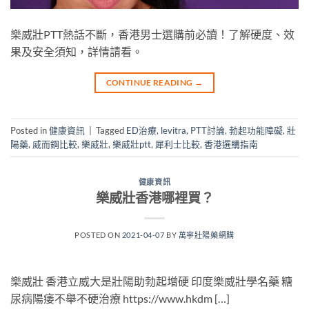
樂威壯PTT熱話不斷，香港男士選購前必讀！了解硬度、效
果及安全須知，詳情請看。
CONTINUE READING
→
Posted in
健康資訊
|
Tagged
ED治療
,
levitra
,
PTT討論
,
勃起功能障礙
,
壯
陽藥
,
威而鋼比較
,
樂威壯
,
樂威壯ptt
,
犀利士比較
,
香港選購指南
健康資訊
樂威壯香港哪裡買？
POSTED ON
2021-04-07
BY
萬寧壯陽藥網購
樂威壯 香港立威大是壯陽助勃起增硬 印度樂威壯學名藥 糖
尿病陽痿不舉不硬治療 https://www.hkdm […]