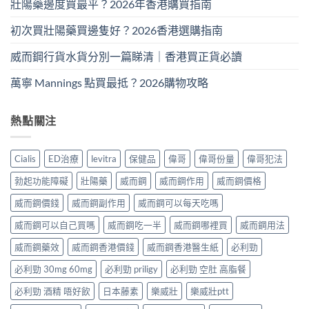
壯陽藥邊度買最平？2026年香港購買指南
初次買壯陽藥買邊隻好？2026香港選購指南
威而鋼行貨水貨分別一篇睇清｜香港買正貨必讀
萬寧 Mannings 點買最抵？2026購物攻略
熱點關注
Cialis
ED治療
levitra
保健品
偉哥
偉哥份量
偉哥犯法
勃起功能障礙
壯陽藥
威而鋼
威而鋼作用
威而鋼價格
威而鋼價錢
威而鋼副作用
威而鋼可以每天吃嗎
威而鋼可以自己買嗎
威而鋼吃一半
威而鋼哪裡買
威而鋼用法
威而鋼藥效
威而鋼香港價錢
威而鋼香港醫生紙
必利勁
必利勁 30mg 60mg
必利勁 priligy
必利勁 空肚 高脂餐
必利勁 酒精 唔好飲
日本藤素
樂威壯
樂威壯ptt