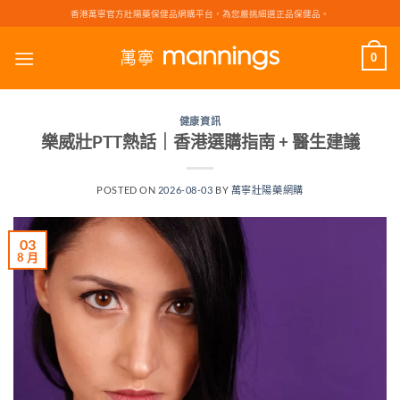
Skip
香港萬寧官方壯陽藥保健品網購平台，為您嚴挑細選正品保健品。
to
content
0
健康資訊
樂威壯PTT熱話｜香港選購指南 + 醫生建議
POSTED ON
2026-08-03
BY
萬寧壯陽藥網購
03
8 月