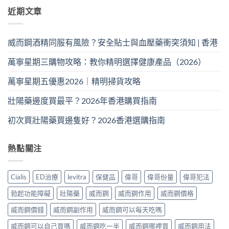
近期文章
威而鋼酒精同服有風險？安全貼士與血壓藥衝突須知 | 香港
萬寧星期三購物攻略：教你精明選擇健康產品（2026）
萬寧星期五優惠2026｜精明掃貨攻略
壯陽藥邊度買最平？2026年香港購買指南
初次買壯陽藥買邊隻好？2026香港選購指南
熱點關注
Cialis
ED治療
levitra
保健品
偉哥
偉哥份量
偉哥犯法
勃起功能障礙
壯陽藥
威而鋼
威而鋼作用
威而鋼價格
威而鋼價錢
威而鋼副作用
威而鋼可以每天吃嗎
威而鋼可以自己買嗎
威而鋼吃一半
威而鋼哪裡買
威而鋼用法