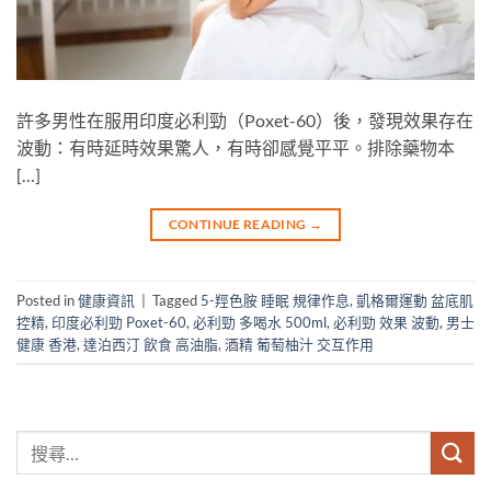
許多男性在服用印度必利勁（Poxet-60）後，發現效果存在
波動：有時延時效果驚人，有時卻感覺平平。排除藥物本
[…]
CONTINUE READING
→
Posted in
健康資訊
|
Tagged
5-羥色胺 睡眠 規律作息
,
凱格爾運動 盆底肌
控精
,
印度必利勁 Poxet-60
,
必利勁 多喝水 500ml
,
必利勁 效果 波動
,
男士
健康 香港
,
達泊西汀 飲食 高油脂
,
酒精 葡萄柚汁 交互作用