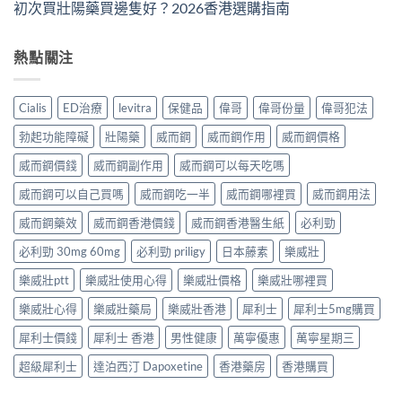
初次買壯陽藥買邊隻好？2026香港選購指南
熱點關注
Cialis
ED治療
levitra
保健品
偉哥
偉哥份量
偉哥犯法
勃起功能障礙
壯陽藥
威而鋼
威而鋼作用
威而鋼價格
威而鋼價錢
威而鋼副作用
威而鋼可以每天吃嗎
威而鋼可以自己買嗎
威而鋼吃一半
威而鋼哪裡買
威而鋼用法
威而鋼藥效
威而鋼香港價錢
威而鋼香港醫生紙
必利勁
必利勁 30mg 60mg
必利勁 priligy
日本藤素
樂威壯
樂威壯ptt
樂威壯使用心得
樂威壯價格
樂威壯哪裡買
樂威壯心得
樂威壯藥局
樂威壯香港
犀利士
犀利士5mg購買
犀利士價錢
犀利士 香港
男性健康
萬寧優惠
萬寧星期三
超級犀利士
達泊西汀 Dapoxetine
香港藥房
香港購買