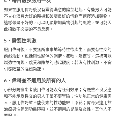
4、每日最多服用一次
如果在服用偉哥後沒有獲得滿意的陰莖勃起，有些男人可能
不甘心浪費大好的時機和破壞良好的情趣而選擇追加藥物。
這樣做是不好的，可以明顯增加藥物引起的風險，並可能因
此招致不必要的不良反應。
5、需要性刺激
服用偉哥後，不要無所事事地等待性欲產生，而要有性交的
前戲活動，包括與性夥伴的調情、擁吻、觸摸等，這樣可以
增強性情趣、感受和陰莖的勃起硬度；若沒有性刺激，不會
引發陰莖的強烈勃起。
6、偉哥並不適用於所有的人
小部分陽痿患者使用偉可能沒有任何效果；有嚴重不良反應
和不能承受性交的男人千萬不要冒險；性功能正常的健康男
人，服用偉哥並不能使妳的性功能錦上添花；偉哥只適用於
治療男性勃起功能障礙，並不適用於兒童及女性，其他人不
要服用。