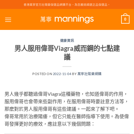
Skip
香港萬寧官方壯陽藥保健品網購平台，為您嚴挑細選正品保健品。
to
content
0
健康資訊
男人服用偉哥Viagra威而鋼的七點建
議
POSTED ON
2022-11-04
BY
萬寧壯陽藥網購
男人幾乎都聽過偉哥Viagra這種藥物，也知道偉哥的作用，
服用偉哥也會帶來些副作用，在服用偉哥時要註意方法等，
那麽對於男人服用偉哥有這些建議。一起來了解下吧。
偉哥常用於治療陽痿，但它只能在醫師指導下使用。為使偉
哥發揮更好的療效，應註意以下幾個問題：