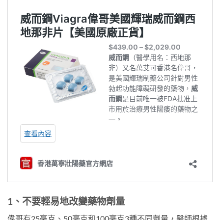
1、不要輕易地改變藥物劑量
偉哥有25毫克、50毫克和100毫克3種不同劑量，醫師根據