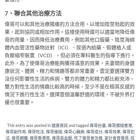
7、聯合其他治療方法
偉哥可以和其他治療陽痿的方法合用，以增加陰莖勃起的效
果，起到協同或相加作用。這樣使用時還可以適當地降低偉
哥的用量，因而降低治療費用，例如其他口服藥、陰莖海綿
體內血管活性藥物註射（ICI）、尿道內給藥、假體植人或
負壓縮窄裝置（VCD），但必須在專科醫生的指導下進行。
此外，為了使偉哥治療能夠獲得滿意的效果，夫妻間的身健
康狀況、體質、精力和情趣等都非常重要，壹定要選擇雙方
沒任何影響性生活的疾病、雙方的體力和精力都比較充沛、
雙方對性生活的情趣比較高的時候，至少不是在極其反感的
情況下進行性生活。選擇壹個溫馨舒適的環境，不被外界打
擾也很重要。
This entry was posted in
健康資訊
and tagged
偉哥份量
,
偉哥價錢香港
,
偉哥副作用
,
偉哥吃法
,
偉哥幾錢
,
偉哥心臟病
,
偉哥成分
,
偉哥效果
,
偉哥犯
法
,
偉哥網購
,
偉哥香港買
,
偉哥高血壓
,
吃了偉哥會怎樣
,
家計會買偉哥
,
旺