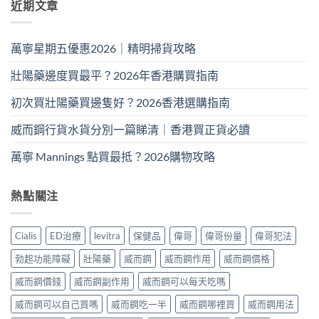
近期文章
萬寧星期五優惠2026｜精明掃貨攻略
壯陽藥邊度買最平？2026年香港購買指南
初次買壯陽藥買邊隻好？2026香港選購指南
威而鋼行貨水貨分別一篇睇清｜香港買正貨必讀
萬寧 Mannings 點買最抵？2026購物攻略
熱點關注
Cialis
ED治療
levitra
保健品
偉哥
偉哥份量
偉哥犯法
勃起功能障礙
壯陽藥
威而鋼
威而鋼作用
威而鋼價格
威而鋼價錢
威而鋼副作用
威而鋼可以每天吃嗎
威而鋼可以自己買嗎
威而鋼吃一半
威而鋼哪裡買
威而鋼用法