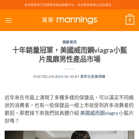
Skip
香港萬寧官方壯陽藥保健品網購平台，為您嚴挑細選正品保健品。
to
content
0
健康資訊
十年銷量冠軍，美國威而鋼viagra小藍
片風靡男性產品市場
POSTED ON
2024-03-30
BY
萬寧壯陽藥網購
近年來在市面上湧現了多種多樣的保健品，可以滿足不同癥
狀的消費者，也有一些保健品一經上市就受到許多消費者的
歡迎，那麽接下來我們就具體介紹
美國威而鋼viagra
小藍片
好嗎？