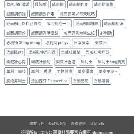
勃起功能障礙
壯陽藥
威而鋼
威而鋼作用
威而鋼價格
威而鋼價錢
威而鋼副作用
威而鋼可以每天吃嗎
威而鋼可以自己買嗎
威而鋼吃一半
威而鋼哪裡買
威而鋼用法
威而鋼藥效
威而鋼香港價錢
威而鋼香港醫生紙
必利勁
必利勁 30mg 60mg
必利勁 priligy
日本藤素
樂威壯
樂威壯ptt
樂威壯使用心得
樂威壯價格
樂威壯哪裡買
樂威壯心得
樂威壯藥局
樂威壯香港
犀利士
犀利士5mg購買
犀利士價錢
犀利士 香港
男性健康
萬寧優惠
萬寧星期三
超級犀利士
達泊西汀 Dapoxetine
香港藥房
香港購買
關於我們
條款和政策
聯絡我們
退貨換貨
版權所有 2026 ©
萬寧壯陽藥官方網店 hkdma.com