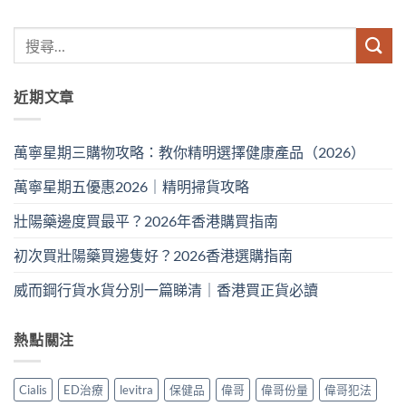
近期文章
萬寧星期三購物攻略：教你精明選擇健康產品（2026）
萬寧星期五優惠2026｜精明掃貨攻略
壯陽藥邊度買最平？2026年香港購買指南
初次買壯陽藥買邊隻好？2026香港選購指南
威而鋼行貨水貨分別一篇睇清｜香港買正貨必讀
熱點關注
Cialis
ED治療
levitra
保健品
偉哥
偉哥份量
偉哥犯法