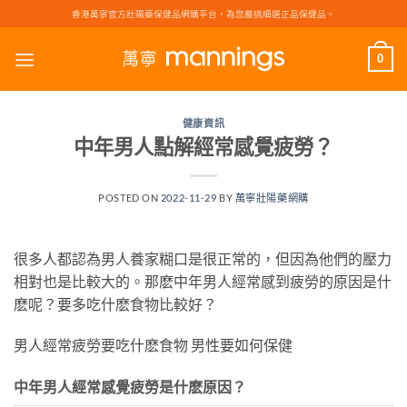
Skip
香港萬寧官方壯陽藥保健品網購平台，為您嚴挑細選正品保健品。
to
content
0
健康資訊
中年男人點解經常感覺疲勞？
POSTED ON
2022-11-29
BY
萬寧壯陽藥網購
很多人都認為男人養家糊口是很正常的，但因為他們的壓力
相對也是比較大的。那麽中年男人經常感到疲勞的原因是什
麽呢？要多吃什麽食物比較好？
男人經常疲勞要吃什麽食物 男性要如何保健
中年男人經常感覺疲勞是什麽原因？