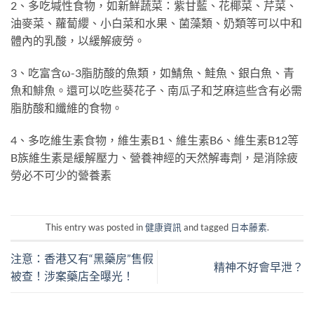
2、多吃堿性食物，如新鮮蔬菜：紫甘藍、花椰菜、芹菜、
油麥菜、蘿蔔纓、小白菜和水果、菌藻類、奶類等可以中和
體內的乳酸，以緩解疲勞。
3、吃富含ω-3脂肪酸的魚類，如鯖魚、鮭魚、銀白魚、青
魚和鯡魚。還可以吃些葵花子、南瓜子和芝麻這些含有必需
脂肪酸和纖維的食物。
4、多吃維生素食物，維生素B1、維生素B6、維生素B12等
B族維生素是緩解壓力、營養神經的天然解毒劑，是消除疲
勞必不可少的營養素
This entry was posted in
健康資訊
and tagged
日本藤素
.
注意：香港又有“黑藥房”售假
精神不好會早泄？
被查！涉案藥店全曝光！