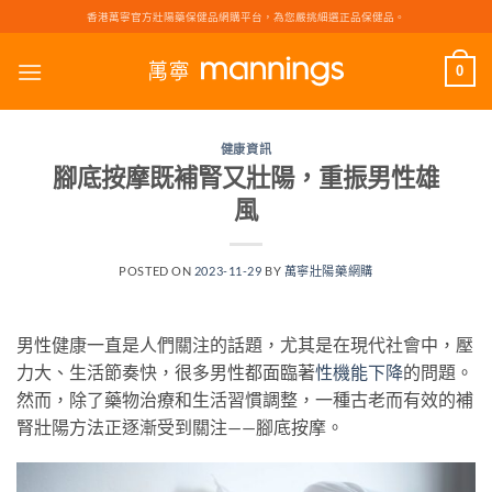
Skip
香港萬寧官方壯陽藥保健品網購平台，為您嚴挑細選正品保健品。
to
content
0
健康資訊
腳底按摩既補腎又壯陽，重振男性雄
風
POSTED ON
2023-11-29
BY
萬寧壯陽藥網購
男性健康一直是人們關注的話題，尤其是在現代社會中，壓
力大、生活節奏快，很多男性都面臨著
性機能下降
的問題。
然而，除了藥物治療和生活習慣調整，一種古老而有效的補
腎壯陽方法正逐漸受到關注——腳底按摩。