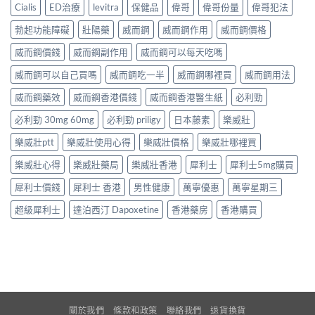
Cialis
ED治療
levitra
保健品
偉哥
偉哥份量
偉哥犯法
勃起功能障礙
壯陽藥
威而鋼
威而鋼作用
威而鋼價格
威而鋼價錢
威而鋼副作用
威而鋼可以每天吃嗎
威而鋼可以自己買嗎
威而鋼吃一半
威而鋼哪裡買
威而鋼用法
威而鋼藥效
威而鋼香港價錢
威而鋼香港醫生紙
必利勁
必利勁 30mg 60mg
必利勁 priligy
日本藤素
樂威壯
樂威壯ptt
樂威壯使用心得
樂威壯價格
樂威壯哪裡買
樂威壯心得
樂威壯藥局
樂威壯香港
犀利士
犀利士5mg購買
犀利士價錢
犀利士 香港
男性健康
萬寧優惠
萬寧星期三
超級犀利士
達泊西汀 Dapoxetine
香港藥房
香港購買
關於我們
條款和政策
聯絡我們
退貨換貨