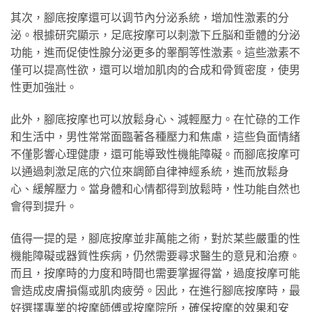
其次，腳底按摩還可以调节內分泌系統，增加性激素的分
泌。根據研究顯示，足底按摩可以刺激下丘脳和垂體的分泌
功能，進而促使性腺分泌更多的睾酮等性激素。這些激素不
僅可以提高性欲，還可以增加肌肉的合成和骨質密度，使男
性更加強壯。
此外，腳底按摩也可以放鬆身心、減輕壓力。在忙碌的工作
和生活中，男性常常面臨著各種壓力和焦慮，這些負面情緒
不僅影響心理健康，還可能導致性機能障礙。而腳底按摩可
以通過刺激足底的穴位來調節自律神經系統，進而放鬆身
心、緩解壓力。當身體和心情都得到放鬆時，性功能自然也
會得到提升。
值得一提的是，腳底按摩並非萬能之術，對於某些嚴重的性
機能障礙或器質性疾病，仍然需要尋求醫生的意見和治療。
而且，按摩時的力度和時間也需要掌握得當，過度按摩可能
會造成皮膚損傷或肌肉疲勞。因此，在進行腳底按摩時，最
好選擇專業的按摩師傅或按摩院所，確保按摩的效果和安