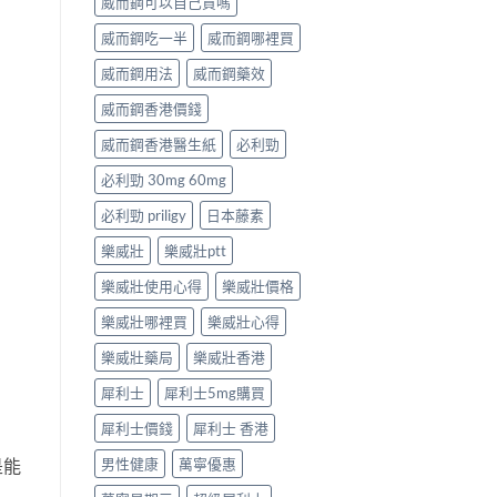
威而鋼可以自己買嗎
威而鋼吃一半
威而鋼哪裡買
威而鋼用法
威而鋼藥效
威而鋼香港價錢
威而鋼香港醫生紙
必利勁
必利勁 30mg 60mg
必利勁 priligy
日本藤素
樂威壯
樂威壯ptt
樂威壯使用心得
樂威壯價格
樂威壯哪裡買
樂威壯心得
樂威壯藥局
樂威壯香港
犀利士
犀利士5mg購買
犀利士價錢
犀利士 香港
男性健康
萬寧優惠
是能