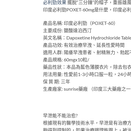
必利勁效果
擺脫“三分鐘”的帽子，重振雄
印度必利勁POXET-60mg是什麼，印度必利勁
產品名稱: 印度必利勁（POXET-60）
主要成份: 鹽酸達泊西汀
英文名稱：Dapoxetine Hydrochloride Table
產品功效: 有效治療早洩、延長性愛時間
適用人群: 陽痿早洩患者、射精無力、勃起
產品規格: 60mgx10粒/
藥品性狀：本品為藍色薄膜衣片，除去包
用法用量: 性愛前1-3小時口服一粒，24
保 質 期: 三年
生產廠家: sunrise藥廠 （印度三大藥廠之
早泄能不能治愈?
根據現有的醫學技術水平，早泄是有治療
夠得到控制的，如果治療調理能跟上，被