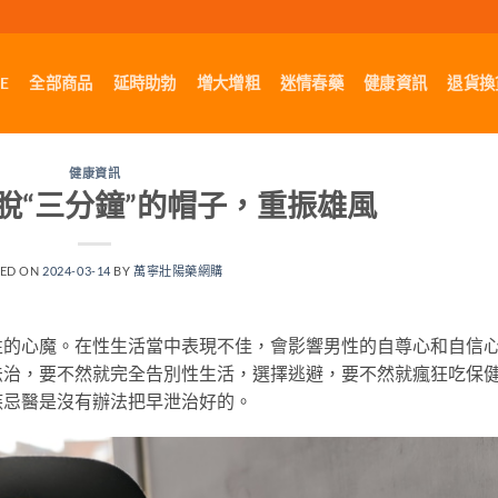
E
全部商品
延時助勃
增大增粗
迷情春藥
健康資訊
退貨換
健康資訊
脫“三分鐘”的帽子，重振雄風
TED ON
2024-03-14
BY
萬寧壯陽藥網購
性的心魔。在性生活當中表現不佳，會影響男性的自尊心和自信
法治，要不然就完全告別性生活，選擇逃避，要不然就瘋狂吃保
疾忌醫是沒有辦法把早泄治好的。