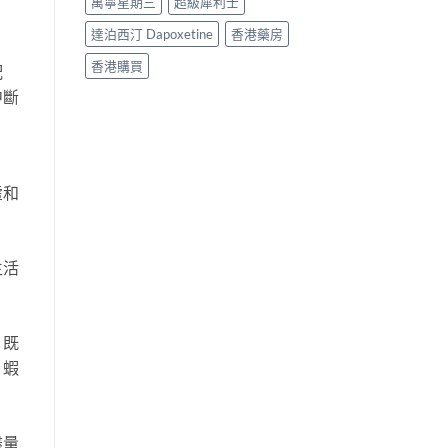
萬寧星期三
超級犀利士
達泊西汀 Dapoxetine
香港藥房
香港購買
配
中斷
虛和
生活
，既
，蝦
盡量