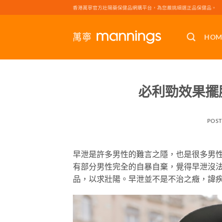
Skip
香港萬寧官方壯陽藥保健品網購平台，為您嚴挑細選正品保健品。
to
content
HOM
必利勁效果擺
POS
早泄是許多男性的難言之隱，也是很多男
有部分男性完全的自暴自棄，覺得早泄沒
品，以求壯陽。早泄並不是不治之癥，諱