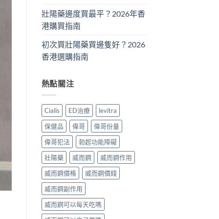
壯陽藥邊度買最平？2026年香
港購買指南
初次買壯陽藥買邊隻好？2026
香港選購指南
熱點關注
Cialis
ED治療
levitra
保健品
偉哥
偉哥份量
偉哥犯法
勃起功能障礙
壯陽藥
威而鋼
威而鋼作用
威而鋼價格
威而鋼價錢
威而鋼副作用
威而鋼可以每天吃嗎