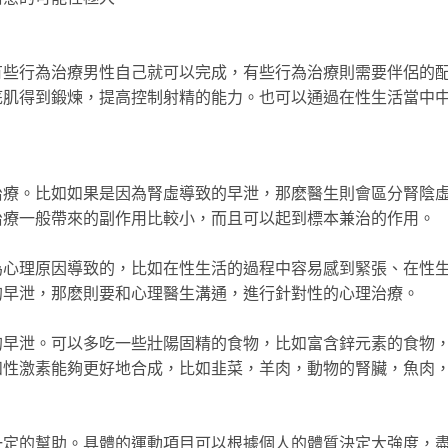
有些行為治療男性自己就可以完成，有些行為治療則需要伴侶的
底肌得到鍛煉，提高控制射精的能力。也可以通過在性生活當中
治療。比如如果是因為腎虛導致的早泄，那麽醫生則會區分腎陰
治療一般帶來的副作用比較小，而且可以起到標本兼治的作用。
為心理原因導致的，比如在性生活的過程中容易感到緊張、在性
的早泄，那麽則要和心理醫生溝通，進行針對性的心理治療。
的早泄。可以多吃一些壯陽固精的食物，比如富含鋅元素的食物
和性激素能夠更好地合成，比如韭菜，羊肉，動物的腎臟，魚肉
一定的幫助。具體的運動項目可以根據個人的體質決定大強度，