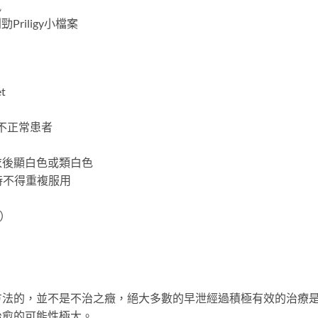
風
Priligy小檔案
t
不正常患者
衣後顯白色或類白色
小時不得重複服用
一）
方法的，並不是不治之癥，絕大多數的早泄經過積極有效的治療
治愈的可能性極大。