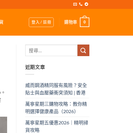
登入 / 註冊
購物車
貨
0
近期文章
威而鋼酒精同服有風險？安全
心。
貼士與血壓藥衝突須知 | 香港
健
萬寧星期三購物攻略：教你精
明選擇健康產品（2026）
萬寧星期五優惠2026｜精明掃
貨攻略