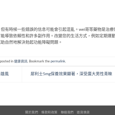
但有時候一些錯誤的信息可能會引起混亂。wei哥等藥物是治療
可能導致依賴性和許多副作用。改變您的生活方式，例如定期運
幫助自然地解決勃起功能障礙問題。
 posted in
健康資訊
. Bookmark the
permalink
.
振雄風
犀利士5mg保養效果顯著，深受廣大男性青睞
關於我們
條款和政策
聯絡我們
退貨換貨