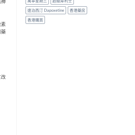
萬寧星期三
超級犀利士
樞神
達泊西汀 Dapoxetine
香港藥房
香港購買
激素
用藥
於改