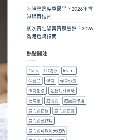
壯陽藥邊度買最平？2026年香
港購買指南
初次買壯陽藥買邊隻好？2026
香港選購指南
熱點關注
Cialis
ED治療
levitra
保健品
偉哥
偉哥份量
偉哥犯法
勃起功能障礙
壯陽藥
威而鋼
威而鋼作用
威而鋼價格
威而鋼價錢
威而鋼副作用
威而鋼可以每天吃嗎