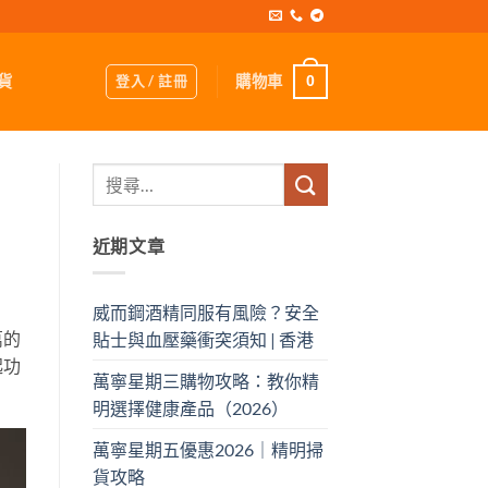
登入 / 註冊
購物車
貨
0
近期文章
威而鋼酒精同服有風險？安全
萬的
貼士與血壓藥衝突須知 | 香港
起功
萬寧星期三購物攻略：教你精
明選擇健康產品（2026）
萬寧星期五優惠2026｜精明掃
貨攻略