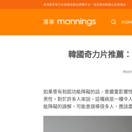
Skip
香港萬寧官方壯陽藥保健品網購平台，為您嚴挑細選正品保健品。
to
content
HOM
韓國奇力片推薦：
POS
如果患有勃起功能障礙的話，會嚴重影響
男性。對於許多人來說，這種病是一種令
能障礙的誤解，可能會誤導很多人，應該