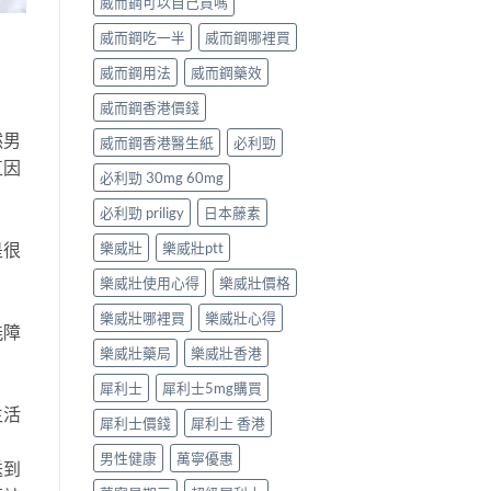
威而鋼可以自己買嗎
威而鋼吃一半
威而鋼哪裡買
威而鋼用法
威而鋼藥效
威而鋼香港價錢
然男
威而鋼香港醫生紙
必利勁
直因
必利勁 30mg 60mg
必利勁 priligy
日本藤素
是很
樂威壯
樂威壯ptt
樂威壯使用心得
樂威壯價格
樂威壯哪裡買
樂威壯心得
能障
樂威壯藥局
樂威壯香港
犀利士
犀利士5mg購買
生活
犀利士價錢
犀利士 香港
男性健康
萬寧優惠
送到