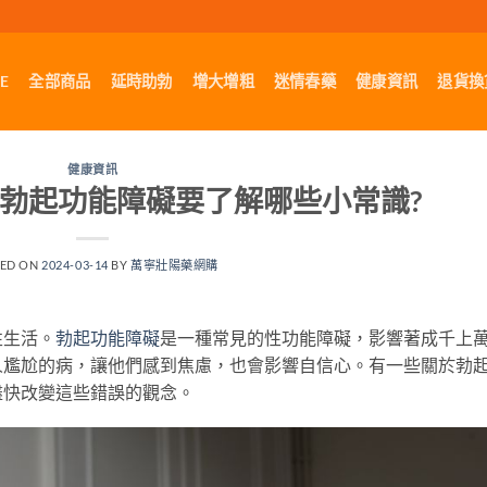
E
全部商品
延時助勃
增大增粗
迷情春藥
健康資訊
退貨換
健康資訊
勃起功能障礙要了解哪些小常識?
TED ON
2024-03-14
BY
萬寧壯陽藥網購
性生活。
勃起功能障礙
是一種常見的性功能障礙，影響著成千上
人尷尬的病，讓他們感到焦慮，也會影響自信心。有一些關於勃
盡快改變這些錯誤的觀念。