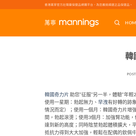
Skip
香港萬寧官方壯陽藥保健品網購平台，為您嚴挑細選正品保健品。
to
content
HOM
韓
POS
韓國奇力片
助您“征服”另一半，體驗“年輕2
使用一星期：勃起無力、
早洩
有好轉的跡
情況而定）；使用一個月：韓國奇力片增
間，勃起滾燙；使用3個月：加強腎功能，
達到新的高度；同時陰莖勃起體積擴大，平
抵抗力得到大大加強，輕鬆在配偶的欽佩中