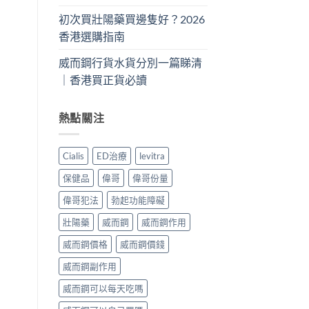
初次買壯陽藥買邊隻好？2026
香港選購指南
威而鋼行貨水貨分別一篇睇清
｜香港買正貨必讀
熱點關注
Cialis
ED治療
levitra
保健品
偉哥
偉哥份量
偉哥犯法
勃起功能障礙
壯陽藥
威而鋼
威而鋼作用
威而鋼價格
威而鋼價錢
威而鋼副作用
威而鋼可以每天吃嗎