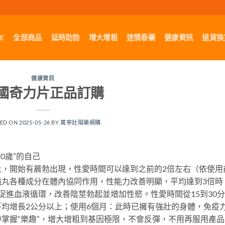
E
全部商品
延時助勃
增大增粗
迷情春藥
健康資訊
退貨換
健康資訊
國奇力片正品訂購
TED ON
2025-05-26
BY
萬寧壯陽藥網購
0歲”的自己
象，開始有晨勃出現，性愛時間可以達到之前的2倍左右（依使用
強丸各種成分在體內協同作用，性能力改善明顯，平均達到3倍時
促進血液循環，改善陰莖勃起並增加性慾。性愛時間從15到30
均增長2公分以上；使用6個月：此時已擁有強壯的身體，免疫
掌握“樂趣”，增大增粗到基因極限，不會反彈，不用再服用產品