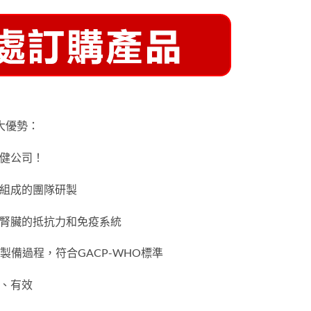
的七大優勢：
保健公司！
生組成的團隊研製
強腎臟的抵抗力和免疫系統
製備過程，符合GACP-WHO標準
全、有效