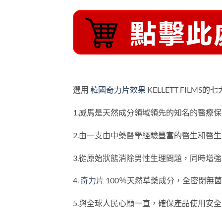
選用
韓國奇力片效果
KELLETT FILMS
1.威馬是天然成分領域領先的知名的醫療
2.由一支由中藥醫學經驗豐富的醫生和醫
3.從原始狀態消除男性生理問題，同時增
4.
奇力片
100％天然草藥成分，全密閉無菌
5.與全球人民心願一直，確保產品使用安