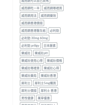
威而鋼可以自己買嗎
威而鋼吃一半
威而鋼哪裡買
威而鋼用法
威而鋼藥效
威而鋼香港價錢
威而鋼香港醫生紙
必利勁
必利勁 30mg 60mg
必利勁 priligy
日本藤素
樂威壯
樂威壯ptt
樂威壯使用心得
樂威壯價格
樂威壯哪裡買
樂威壯心得
樂威壯藥局
樂威壯香港
犀利士
犀利士5mg購買
犀利士價錢
犀利士 香港
男性健康
萬寧優惠