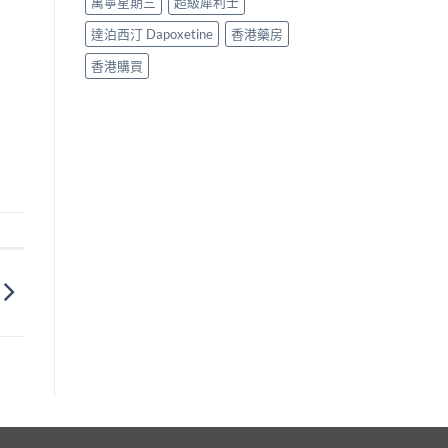
萬寧星期三
超級犀利士
達泊西汀 Dapoxetine
香港藥房
香港購買