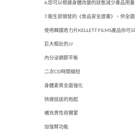
6.您可以根據身體改變的狀態減少產品用
7.衛生部頒發的《食品安全證書》，供全
使用韓國奇力片KELLETT FILMS產品你
巨大粗壯的JJ
內分泌調節平衡
二次CD時間縮短
身體素質全面強化
快速挺拔的勃起
補充男性荷爾蒙
加強腎功能