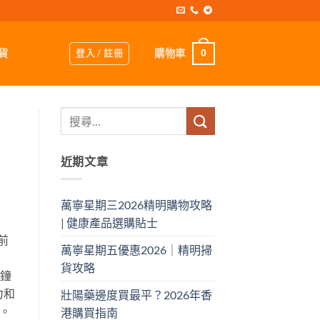
登入 / 註冊
購物車
貨
0
近期文章
萬寧星期三2026精明購物攻略
| 健康產品選購貼士
前
萬寧星期五優惠2026｜精明掃
貨攻略
分鐘
力和
壯陽藥邊度買最平？2026年香
。
港購買指南