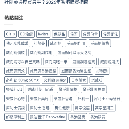
壯陽藥邊度買最平？2026年香港購買指南
熱點關注
Cialis
ED治療
levitra
保健品
偉哥
偉哥份量
偉哥犯法
勃起功能障礙
壯陽藥
威而鋼
威而鋼作用
威而鋼價格
威而鋼價錢
威而鋼副作用
威而鋼可以每天吃嗎
威而鋼可以自己買嗎
威而鋼吃一半
威而鋼哪裡買
威而鋼用法
威而鋼藥效
威而鋼香港價錢
威而鋼香港醫生紙
必利勁
必利勁 30mg 60mg
必利勁 priligy
日本藤素
樂威壯
樂威壯ptt
樂威壯使用心得
樂威壯價格
樂威壯哪裡買
樂威壯心得
樂威壯藥局
樂威壯香港
犀利士
犀利士5mg購買
犀利士價錢
犀利士 香港
男性健康
萬寧優惠
萬寧星期三
超級犀利士
達泊西汀 Dapoxetine
香港藥房
香港購買