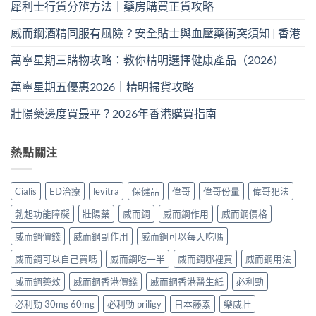
犀利士行貨分辨方法｜藥房購買正貨攻略
威而鋼酒精同服有風險？安全貼士與血壓藥衝突須知 | 香港
萬寧星期三購物攻略：教你精明選擇健康產品（2026）
萬寧星期五優惠2026｜精明掃貨攻略
壯陽藥邊度買最平？2026年香港購買指南
熱點關注
Cialis
ED治療
levitra
保健品
偉哥
偉哥份量
偉哥犯法
勃起功能障礙
壯陽藥
威而鋼
威而鋼作用
威而鋼價格
威而鋼價錢
威而鋼副作用
威而鋼可以每天吃嗎
威而鋼可以自己買嗎
威而鋼吃一半
威而鋼哪裡買
威而鋼用法
威而鋼藥效
威而鋼香港價錢
威而鋼香港醫生紙
必利勁
必利勁 30mg 60mg
必利勁 priligy
日本藤素
樂威壯