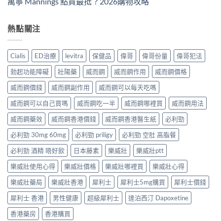
萬寧 Mannings 點買最抵？2026購物攻略
熱點關注
Cialis
ED治療
levitra
保健品
偉哥
偉哥份量
偉哥犯法
勃起功能障礙
壯陽藥
威而鋼
威而鋼作用
威而鋼價格
威而鋼價錢
威而鋼副作用
威而鋼可以每天吃嗎
威而鋼可以自己買嗎
威而鋼吃一半
威而鋼哪裡買
威而鋼用法
威而鋼藥效
威而鋼香港價錢
威而鋼香港醫生紙
必利勁
必利勁 30mg 60mg
必利勁 priligy
必利勁 空肚 高脂餐
必利勁 酒精 唔好飲
日本藤素
樂威壯
樂威壯ptt
樂威壯使用心得
樂威壯價格
樂威壯哪裡買
樂威壯心得
樂威壯藥局
樂威壯香港
犀利士
犀利士5mg購買
犀利士價錢
犀利士 香港
男性健康
超級犀利士
達泊西汀 Dapoxetine
香港藥房
香港購買