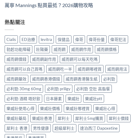
萬寧 Mannings 點買最抵？2026購物攻略
熱點關注
Cialis
ED治療
levitra
保健品
偉哥
偉哥份量
偉哥犯法
勃起功能障礙
壯陽藥
威而鋼
威而鋼作用
威而鋼價格
威而鋼價錢
威而鋼副作用
威而鋼可以每天吃嗎
威而鋼可以自己買嗎
威而鋼吃一半
威而鋼哪裡買
威而鋼用法
威而鋼藥效
威而鋼香港價錢
威而鋼香港醫生紙
必利勁
必利勁 30mg 60mg
必利勁 priligy
必利勁 空肚 高脂餐
必利勁 酒精 唔好飲
日本藤素
樂威壯
樂威壯ptt
樂威壯使用心得
樂威壯價格
樂威壯哪裡買
樂威壯心得
樂威壯藥局
樂威壯香港
犀利士
犀利士5mg購買
犀利士價錢
犀利士 香港
男性健康
超級犀利士
達泊西汀 Dapoxetine
香港藥房
香港購買