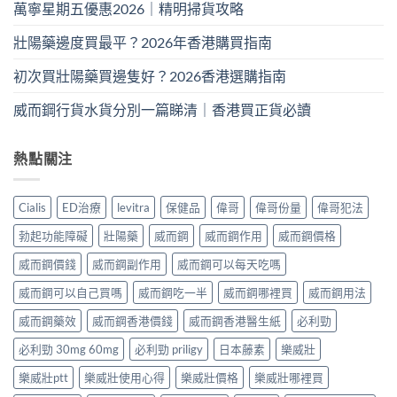
萬寧星期五優惠2026｜精明掃貨攻略
壯陽藥邊度買最平？2026年香港購買指南
初次買壯陽藥買邊隻好？2026香港選購指南
威而鋼行貨水貨分別一篇睇清｜香港買正貨必讀
熱點關注
Cialis
ED治療
levitra
保健品
偉哥
偉哥份量
偉哥犯法
勃起功能障礙
壯陽藥
威而鋼
威而鋼作用
威而鋼價格
威而鋼價錢
威而鋼副作用
威而鋼可以每天吃嗎
威而鋼可以自己買嗎
威而鋼吃一半
威而鋼哪裡買
威而鋼用法
威而鋼藥效
威而鋼香港價錢
威而鋼香港醫生紙
必利勁
必利勁 30mg 60mg
必利勁 priligy
日本藤素
樂威壯
樂威壯ptt
樂威壯使用心得
樂威壯價格
樂威壯哪裡買