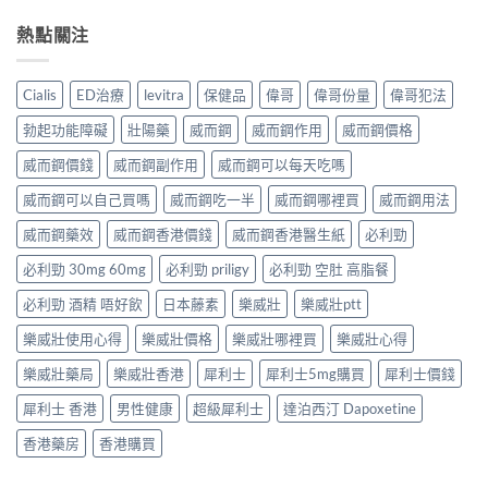
熱點關注
Cialis
ED治療
levitra
保健品
偉哥
偉哥份量
偉哥犯法
勃起功能障礙
壯陽藥
威而鋼
威而鋼作用
威而鋼價格
威而鋼價錢
威而鋼副作用
威而鋼可以每天吃嗎
威而鋼可以自己買嗎
威而鋼吃一半
威而鋼哪裡買
威而鋼用法
威而鋼藥效
威而鋼香港價錢
威而鋼香港醫生紙
必利勁
必利勁 30mg 60mg
必利勁 priligy
必利勁 空肚 高脂餐
必利勁 酒精 唔好飲
日本藤素
樂威壯
樂威壯ptt
樂威壯使用心得
樂威壯價格
樂威壯哪裡買
樂威壯心得
樂威壯藥局
樂威壯香港
犀利士
犀利士5mg購買
犀利士價錢
犀利士 香港
男性健康
超級犀利士
達泊西汀 Dapoxetine
香港藥房
香港購買