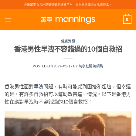
Skip
香港萬寧官方壯陽藥保健品網購平台，為您嚴挑細選正品保健品。
to
content
0
健康資訊
香港男性早洩不容錯過的10個自救招
POSTED ON
2024-01-17
BY
萬寧壯陽藥網購
香港男性面對
早洩
問題，有時可能感到困擾和尷尬，但幸運
的是，有許多自救招可以幫助改善這一情況。以下是香港男
性在應對早洩時不容錯過的10個自救招：