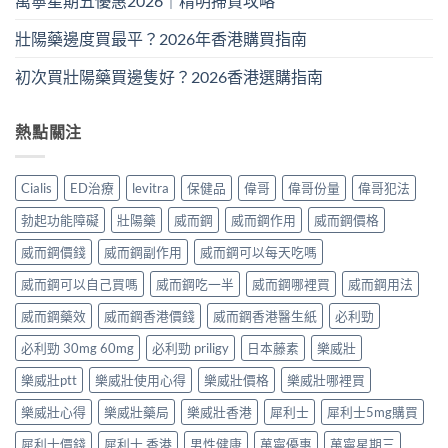
萬寧星期五優惠2026｜精明掃貨攻略
壯陽藥邊度買最平？2026年香港購買指南
初次買壯陽藥買邊隻好？2026香港選購指南
熱點關注
Cialis
ED治療
levitra
保健品
偉哥
偉哥份量
偉哥犯法
勃起功能障礙
壯陽藥
威而鋼
威而鋼作用
威而鋼價格
威而鋼價錢
威而鋼副作用
威而鋼可以每天吃嗎
威而鋼可以自己買嗎
威而鋼吃一半
威而鋼哪裡買
威而鋼用法
威而鋼藥效
威而鋼香港價錢
威而鋼香港醫生紙
必利勁
必利勁 30mg 60mg
必利勁 priligy
日本藤素
樂威壯
樂威壯ptt
樂威壯使用心得
樂威壯價格
樂威壯哪裡買
樂威壯心得
樂威壯藥局
樂威壯香港
犀利士
犀利士5mg購買
犀利士價錢
犀利士 香港
男性健康
萬寧優惠
萬寧星期三