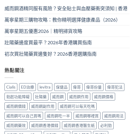
威而鋼酒精同服有風險？安全貼士與血壓藥衝突須知 | 香港
萬寧星期三購物攻略：教你精明選擇健康產品（2026）
萬寧星期五優惠2026｜精明掃貨攻略
壯陽藥邊度買最平？2026年香港購買指南
初次買壯陽藥買邊隻好？2026香港選購指南
熱點關注
Cialis
ED治療
levitra
保健品
偉哥
偉哥份量
偉哥犯法
勃起功能障礙
壯陽藥
威而鋼
威而鋼作用
威而鋼價格
威而鋼價錢
威而鋼副作用
威而鋼可以每天吃嗎
威而鋼可以自己買嗎
威而鋼吃一半
威而鋼哪裡買
威而鋼用法
威而鋼藥效
威而鋼香港價錢
威而鋼香港醫生紙
必利勁