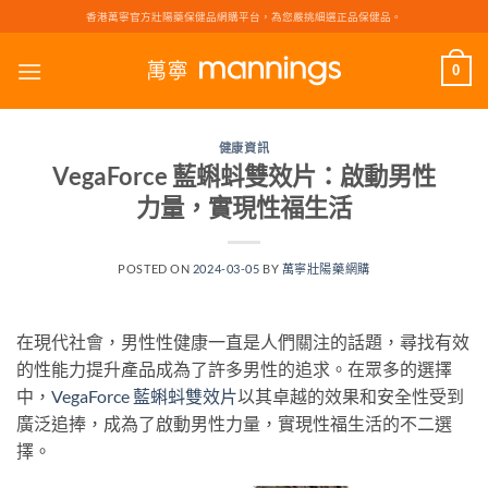
Skip
香港萬寧官方壯陽藥保健品網購平台，為您嚴挑細選正品保健品。
to
content
0
健康資訊
VegaForce 藍蝌蚪雙效片：啟動男性
力量，實現性福生活
POSTED ON
2024-03-05
BY
萬寧壯陽藥網購
在現代社會，男性性健康一直是人們關注的話題，尋找有效
的性能力提升產品成為了許多男性的追求。在眾多的選擇
中，
VegaForce 藍蝌蚪雙效片
以其卓越的效果和安全性受到
廣泛追捧，成為了啟動男性力量，實現性福生活的不二選
擇。