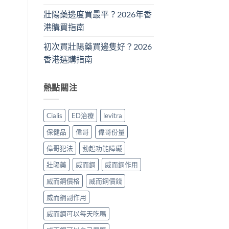
壯陽藥邊度買最平？2026年香
港購買指南
初次買壯陽藥買邊隻好？2026
香港選購指南
熱點關注
Cialis
ED治療
levitra
保健品
偉哥
偉哥份量
偉哥犯法
勃起功能障礙
壯陽藥
威而鋼
威而鋼作用
威而鋼價格
威而鋼價錢
威而鋼副作用
威而鋼可以每天吃嗎