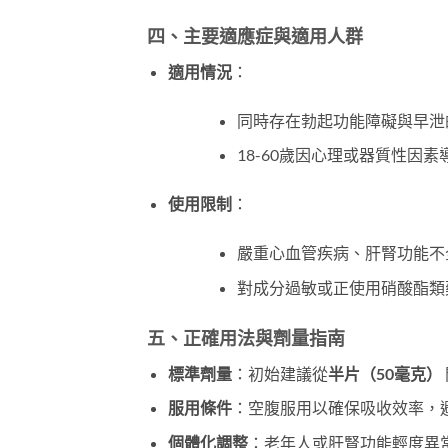
四、主要適應症與適用人群
適用情況
：
同時存在勃起功能障礙與早泄
18-60歲因心理或器質性因
使用限制
：
嚴重心血管疾病、肝腎功能不
對成分過敏或正使用硝酸酯類
五、正確用法與劑量指南
標準劑量
：初始建議從
半片（50毫克）
服用條件
：空腹服用以確保吸收效率，
個體化調整
：老年人或肝腎功能輕度異