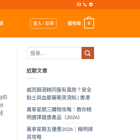
登入 / 註冊
購物車
貨
0
近期文章
威而鋼酒精同服有風險？安全
由印
貼士與血壓藥衝突須知 | 香港
分
萬寧星期三購物攻略：教你精
羟
明選擇健康產品（2026）
萬寧星期五優惠2026｜精明掃
貨攻略