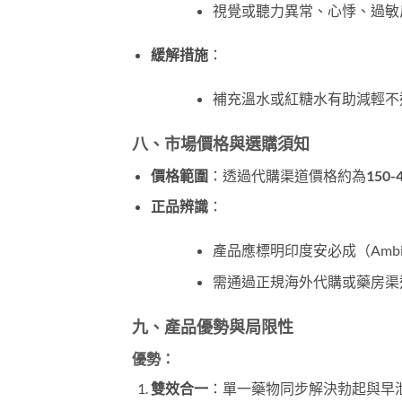
視覺或聽力異常、心悸、過敏
緩解措施
：
補充溫水或紅糖水有助減輕不
八、市場價格與選購須知
價格範圍
：透過代購渠道價格約為
150-
正品辨識
：
產品應標明印度安必成（Amb
需通過正規海外代購或藥房渠
九、產品優勢與局限性
優勢
：
雙效合一
：單一藥物同步解決勃起與早