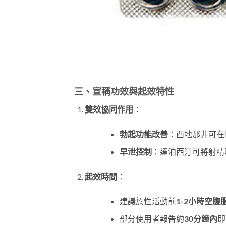
三、宣稱功效與起效特性
雙效協同作用
：
勃起功能改善
：西地那非可在
早泄控制
：達泊西汀可將射精
起效時間
：
建議於性活動前
1-2小時空腹
部分使用者報告約
30分鐘內
即