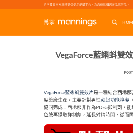
Skip
香港萬寧官方壯陽藥保健品網購平台，為您嚴挑細選正品保健品。
to
content
HOM
VegaForce藍蝌
POS
VegaForce藍蝌蚪雙效片
是一種結合
西地那非（
度藥廠生產，主要針對男性
勃起功能障礙
協同完成：西地那非作為PDE5抑制劑，
色胺再攝取抑制劑，延長射精時間，從而