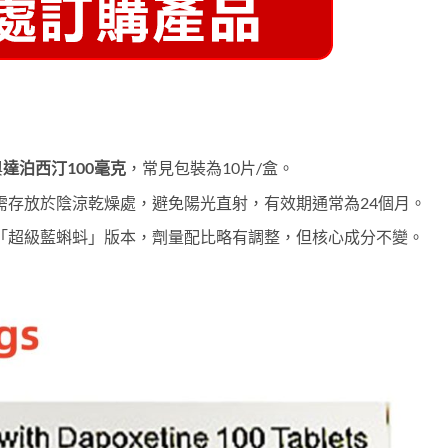
與
達泊西汀100毫克
，常見包裝為10片/盒。
需存放於陰涼乾燥處，避免陽光直射，有效期通常為24個月。
「超級藍蝌蚪」版本，劑量配比略有調整，但核心成分不變。