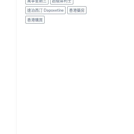
萬寧星期三
超級犀利士
達泊西汀 Dapoxetine
香港藥房
香港購買