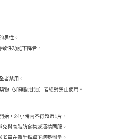
的男性。
素導致性功能下降者。
全者禁用。
藥物（如硝酸甘油）者絕對禁止使用。
​ 開始，24小時內不得超過1片。
避免與高脂肪食物或酒精同服。
常者需在醫生指導下調整劑量。