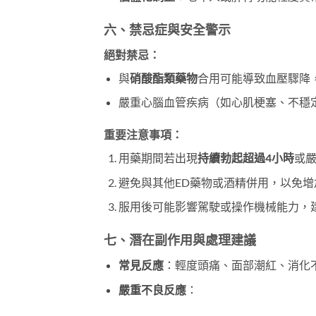
六、禁忌症與安全警示
絕對禁忌
：
與
硝酸酯類藥物
合用可能導致血壓驟降
嚴重心腦血管疾病（如心肌梗塞、不穩
重要注意事項
：
用藥期間若出現
持續勃起超過4小時
或
避免與其他ED藥物或酒精併用，以免增
服用後可能影響駕駛或操作機械能力，
七、潛在副作用與處理建議
常見反應
：輕度頭痛、面部潮紅、消化
嚴重不良反應
：