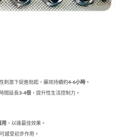
性刺激下促進勃起，藥效持續約
4-6小時
。
時間延長
3-4倍
，提升性生活控制力。
服用
，以達最佳效果。
可感受初步作用。