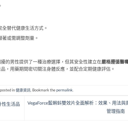
。
完全替代健康生活方式。
顯著或需調整劑量。
E困擾的男性提供了一種治療選擇，但其安全性建立在
嚴格遵循醫
產品，用藥期間密切關注身體反應，並配合定期健康評估。
 posted in
健康資訊
. Bookmark the
permalink
.
VegaForce藍蝌蚪雙效片全面解析：效果、用法與
升性生活品
管理指南