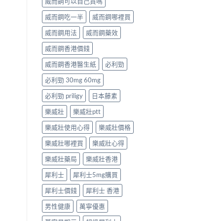
威而鋼可以自己買嗎
威而鋼吃一半
威而鋼哪裡買
威而鋼用法
威而鋼藥效
威而鋼香港價錢
威而鋼香港醫生紙
必利勁
必利勁 30mg 60mg
必利勁 priligy
日本藤素
樂威壯
樂威壯ptt
樂威壯使用心得
樂威壯價格
樂威壯哪裡買
樂威壯心得
樂威壯藥局
樂威壯香港
犀利士
犀利士5mg購買
犀利士價錢
犀利士 香港
男性健康
萬寧優惠