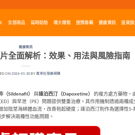
E
全部商品
延時助勃
增大增粗
迷情春藥
健康資訊
退貨換
健康資訊
蚪雙效片全面解析：效果、用法與風險指南
TED ON
2026-01-20
BY
萬寧壯陽藥網購
Sildenafil）
​ 與
達泊西汀（Dapoxetine）
​ 的複方處方藥物，
（ED）與早泄（PE）問題提供雙重治療。其作用機制透過兩種成
能增加陰莖海綿體血流，改善勃起硬度；達泊西汀則作為選擇性5-
同步解決兩種性功能問題。