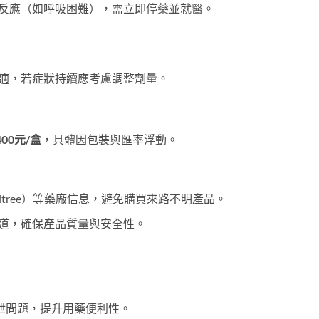
反應（如呼吸困難），需立即停藥並就醫。
適，若症狀持續應考慮調整劑量。
400元/盒
，具體因包裝與匯率浮動。
itree）等藥廠信息，避免購買來路不明產品。
道，確保產品質量與安全性。
泄問題，提升用藥便利性。