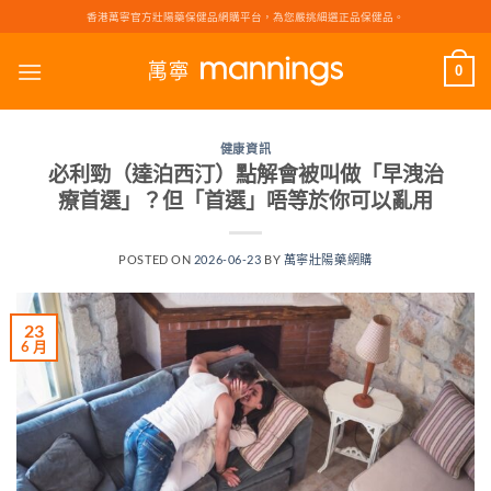
Skip
香港萬寧官方壯陽藥保健品網購平台，為您嚴挑細選正品保健品。
to
content
0
健康資訊
必利勁（達泊西汀）點解會被叫做「早洩治
療首選」？但「首選」唔等於你可以亂用
POSTED ON
2026-06-23
BY
萬寧壯陽藥網購
23
6 月