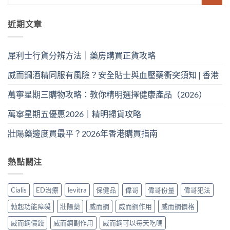
近期文章
犀利士行貨分辨方法｜藥房購買正貨攻略
威而鋼酒精同服有風險？安全貼士與血壓藥衝突須知 | 香港
萬寧星期三購物攻略：教你精明選擇健康產品（2026）
萬寧星期五優惠2026｜精明掃貨攻略
壯陽藥邊度買最平？2026年香港購買指南
熱點關注
Cialis
ED治療
levitra
保健品
偉哥
偉哥份量
偉哥犯法
勃起功能障礙
壯陽藥
威而鋼
威而鋼作用
威而鋼價格
威而鋼價錢
威而鋼副作用
威而鋼可以每天吃嗎