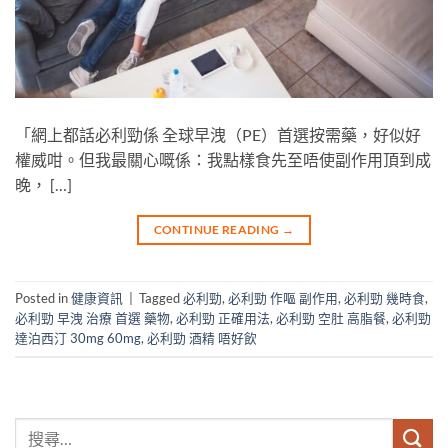
「網上都話必利勁係 全球早洩（PE）首選按需藥，好似好
權威咁。但我最關心嘅係：我點樣食先至唔使副作用頂到成
晚， […]
CONTINUE READING
→
Posted in
健康資訊
|
Tagged
必利勁
,
必利勁 作嘔 副作用
,
必利勁 幾時食
,
必利勁 早洩 治療 首選 藥物
,
必利勁 正確用法
,
必利勁 空肚 高脂餐
,
必利勁
達泊西汀 30mg 60mg
,
必利勁 酒精 唔好飲