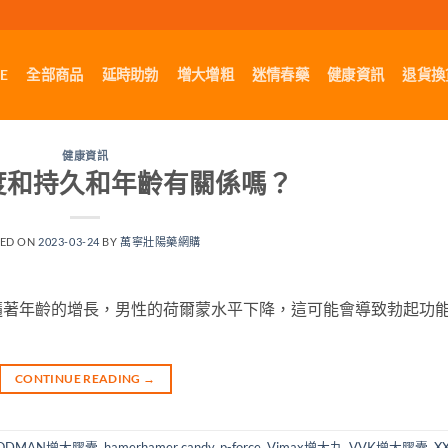
E
全部商品
延時助勃
增大增粗
迷情春藥
健康資訊
退貨換
健康資訊
度和持久和年齡有關係嗎？
TED ON
2023-03-24
BY
萬寧壯陽藥網購
隨著年齡的增長，男性的荷爾蒙水平下降，這可能會導致勃起功
CONTINUE READING
→
ODMAN增大膠囊
,
hamerhamer candy
,
p-force
,
Vimax增大丸
,
VVK增大膠囊
,
X