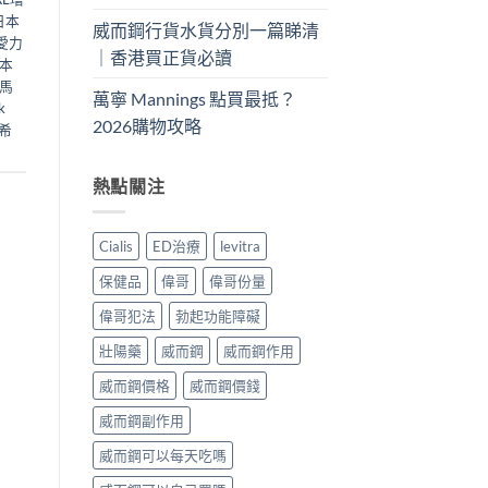
日本
威而鋼行貨水貨分別一篇睇清
愛力
｜香港買正貨必讀
本
馬
萬寧 Mannings 點買最抵？
k
2026購物攻略
希
熱點關注
Cialis
ED治療
levitra
保健品
偉哥
偉哥份量
偉哥犯法
勃起功能障礙
壯陽藥
威而鋼
威而鋼作用
威而鋼價格
威而鋼價錢
威而鋼副作用
威而鋼可以每天吃嗎