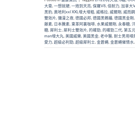
大膏
,
一想就硬
,
一炮到天亮
,
保羅V8
,
倍耐力
,
加拿大Vi
黑豹
,
奧地利xxl XXL增大增粗
,
威格拉
,
威爾剛
,
威而鋼
雙效片
,
彌漫之夜
,
德國必邦
,
德國黑螞蟻
,
德國黑金剛
藤素
,
日本騰素
,
東革阿裏咖啡
,
水果威爾剛
,
永春糖
,
糖
,
犀利士
,
犀利士雙效片
,
的確勁
,
的確勁二代
,
第五
man增大丸
,
美國威樂
,
美國黑金
,
老中醫
,
耐士男用噴
愛力
,
超級必利勁
,
超級犀利士
,
金蒼蠅
,
金蒼蠅催情水