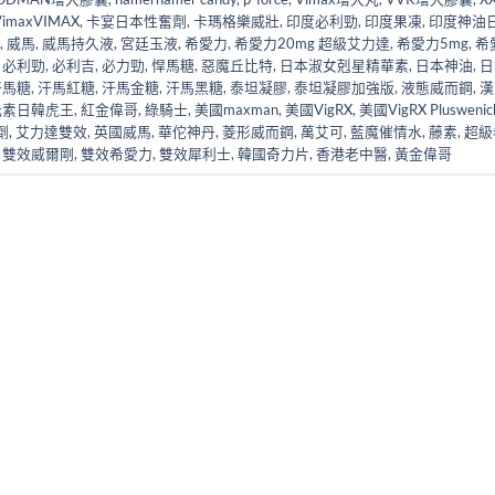
maxVIMAX
,
卡宴日本性奮劑
,
卡瑪格樂威壯
,
印度必利勁
,
印度果凍
,
印度神油
,
威馬
,
威馬持久液
,
宮廷玉液
,
希愛力
,
希愛力20mg 超級艾力達
,
希愛力5mg
,
希
,
必利勁
,
必利吉
,
必力勁
,
悍馬糖
,
惡魔丘比特
,
日本淑女剋星精華素
,
日本神油
,
日
汗馬糖
,
汗馬紅糖
,
汗馬金糖
,
汗馬黑糖
,
泰坦凝膠
,
泰坦凝膠加強版
,
液態威而鋼
,
漢
元素日韓虎王
,
紅金偉哥
,
綠騎士
,
美國maxman
,
美國VigRX
,
美國VigRX Pluswenic
劑
,
艾力達雙效
,
英國威馬
,
華佗神丹
,
菱形威而鋼
,
萬艾可
,
藍魔催情水
,
藤素
,
超級
,
雙效威爾剛
,
雙效希愛力
,
雙效犀利士
,
韓國奇力片
,
香港老中醫
,
黃金偉哥