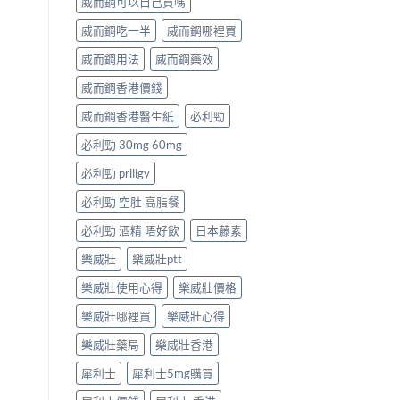
威而鋼可以自己買嗎
威而鋼吃一半
威而鋼哪裡買
威而鋼用法
威而鋼藥效
威而鋼香港價錢
威而鋼香港醫生紙
必利勁
必利勁 30mg 60mg
必利勁 priligy
必利勁 空肚 高脂餐
必利勁 酒精 唔好飲
日本藤素
樂威壯
樂威壯ptt
樂威壯使用心得
樂威壯價格
樂威壯哪裡買
樂威壯心得
樂威壯藥局
樂威壯香港
犀利士
犀利士5mg購買