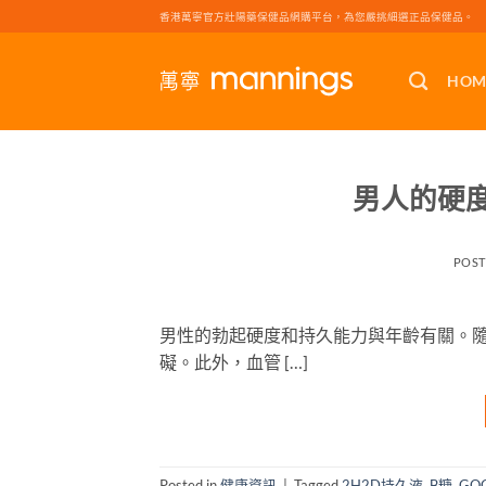
Skip
香港萬寧官方壯陽藥保健品網購平台，為您嚴挑細選正品保健品。
to
content
HOM
男人的硬
POS
男性的勃起硬度和持久能力與年齡有關。
礙。此外，血管 […]
Posted in
健康資訊
|
Tagged
2H2D持久液
,
B糖
,
GO