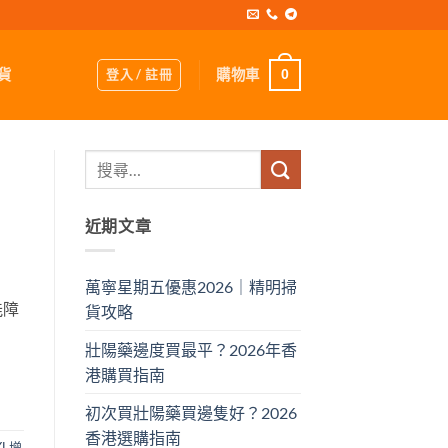
登入 / 註冊
購物車
貨
0
近期文章
萬寧星期五優惠2026｜精明掃
能障
貨攻略
壯陽藥邊度買最平？2026年香
港購買指南
初次買壯陽藥買邊隻好？2026
香港選購指南
XL增