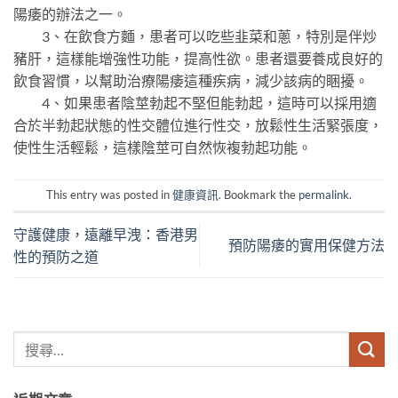
陽痿的辦法之一。
3、在飲食方麵，患者可以吃些韭菜和蔥，特別是伴炒
豬肝，這樣能增強性功能，提高性欲。患者還要養成良好的
飲食習慣，以幫助治療陽痿這種疾病，減少該病的睏擾。
4、如果患者陰莖勃起不堅但能勃起，這時可以採用適
合於半勃起狀態的性交體位進行性交，放鬆性生活緊張度，
使性生活輕鬆，這樣陰莖可自然恢複勃起功能。
This entry was posted in
健康資訊
. Bookmark the
permalink
.
守護健康，遠離早洩：香港男
預防陽痿的實用保健方法
性的預防之道