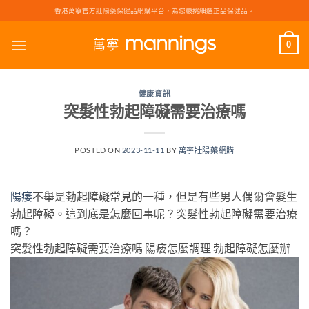
Skip
香港萬寧官方壯陽藥保健品網購平台，為您嚴挑細選正品保健品。
to
content
0
健康資訊
突髮性勃起障礙需要治療嗎
POSTED ON
2023-11-11
BY
萬寧壯陽藥網購
陽痿
不舉是勃起障礙常見的一種，但是有些男人偶爾會髮生
勃起障礙。這到底是怎麼回事呢？突髮性勃起障礙需要治療
嗎？
突髮性勃起障礙需要治療嗎 陽痿怎麼調理 勃起障礙怎麼辦