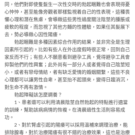
同，他們對即使隻髮生一次性交時的勃起睏難也會表現得憂
心忡忡，甚至能像旁觀者那樣監視着自己的性表現，這種畏
懼心理和潛在焦慮，會導緻這些男性過度關注陰莖的腫脹或
疲軟的程度，而忽視了其他方麵的性體驗，如果任其髮展下
去，勢必導緻心因性陽痿。
勃起睏難是多種因素綜合作用的結果，並非完全是生理
因素所引起的。比如有些人在外出度假時很正常，回到自己
家反而不行；有些人不願意看到避孕工具，覺得避孕工具會
抑製他們的性興奮；此外尚有一部分人或者覺得自己陰莖短
小，或者有戀母情結，者有缺乏愛情的婚姻關繫，這些不良
心理都可以讓男性自卑，甚至抬不起頭來，變得日趨消沉，
對生命不再有激情。
勃起障礙該怎麼調養？
1、患者還可以利用清晨陰莖自然勃起的特點進行適當
的訓練，幫助該病病情的恢複。在清晨過性生活則容易成
功。
2、對於腎虛引起的陽痿可以採用溫補來調理治療，能
排除腺毒，對於治療陽痿有很不錯的治療效果，這也是治療