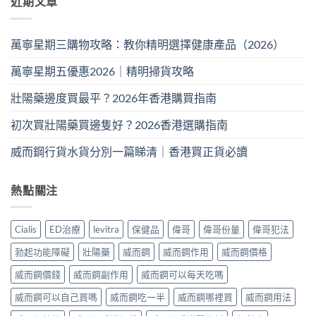
近期文章
萬寧星期三購物攻略：教你精明選擇健康產品（2026）
萬寧星期五優惠2026｜精明掃貨攻略
壯陽藥邊度買最平？2026年香港購買指南
初次買壯陽藥買邊隻好？2026香港選購指南
威而鋼行貨水貨分別一篇睇清｜香港買正貨必讀
熱點關注
Cialis
ED治療
levitra
保健品
偉哥
偉哥份量
偉哥犯法
勃起功能障礙
壯陽藥
威而鋼
威而鋼作用
威而鋼價格
威而鋼價錢
威而鋼副作用
威而鋼可以每天吃嗎
威而鋼可以自己買嗎
威而鋼吃一半
威而鋼哪裡買
威而鋼用法