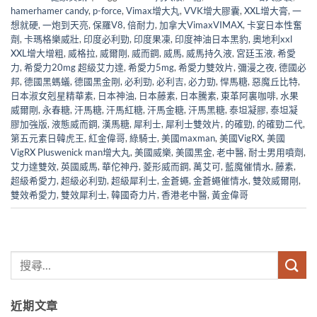
hamerhamer candy
,
p-force
,
Vimax增大丸
,
VVK增大膠囊
,
XXL增大膏
,
一
想就硬
,
一炮到天亮
,
保羅V8
,
倍耐力
,
加拿大VimaxVIMAX
,
卡宴日本性奮
劑
,
卡瑪格樂威壯
,
印度必利勁
,
印度果凍
,
印度神油日本黑豹
,
奧地利xxl
XXL增大增粗
,
威格拉
,
威爾剛
,
威而鋼
,
威馬
,
威馬持久液
,
宮廷玉液
,
希愛
力
,
希愛力20mg 超級艾力達
,
希愛力5mg
,
希愛力雙效片
,
彌漫之夜
,
德國必
邦
,
德國黑螞蟻
,
德國黑金剛
,
必利勁
,
必利吉
,
必力勁
,
悍馬糖
,
惡魔丘比特
,
日本淑女剋星精華素
,
日本神油
,
日本藤素
,
日本騰素
,
東革阿裏咖啡
,
水果
威爾剛
,
永春糖
,
汗馬糖
,
汗馬紅糖
,
汗馬金糖
,
汗馬黑糖
,
泰坦凝膠
,
泰坦凝
膠加強版
,
液態威而鋼
,
漢馬糖
,
犀利士
,
犀利士雙效片
,
的確勁
,
的確勁二代
,
第五元素日韓虎王
,
紅金偉哥
,
綠騎士
,
美國maxman
,
美國VigRX
,
美國
VigRX Pluswenick man增大丸
,
美國威樂
,
美國黑金
,
老中醫
,
耐士男用噴劑
,
艾力達雙效
,
英國威馬
,
華佗神丹
,
菱形威而鋼
,
萬艾可
,
藍魔催情水
,
藤素
,
超級希愛力
,
超級必利勁
,
超級犀利士
,
金蒼蠅
,
金蒼蠅催情水
,
雙效威爾剛
,
雙效希愛力
,
雙效犀利士
,
韓國奇力片
,
香港老中醫
,
黃金偉哥
近期文章