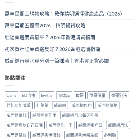
萬寧星期三購物攻略：教你精明選擇健康產品（2026）
萬寧星期五優惠2026｜精明掃貨攻略
壯陽藥邊度買最平？2026年香港購買指南
初次買壯陽藥買邊隻好？2026香港選購指南
威而鋼行貨水貨分別一篇睇清｜香港買正貨必讀
熱點關注
Cialis
ED治療
levitra
保健品
偉哥
偉哥份量
偉哥犯法
勃起功能障礙
壯陽藥
威而鋼
威而鋼作用
威而鋼價格
威而鋼價錢
威而鋼副作用
威而鋼可以每天吃嗎
威而鋼可以自己買嗎
威而鋼吃一半
威而鋼哪裡買
威而鋼用法
威而鋼藥效
威而鋼香港價錢
威而鋼香港醫生紙
必利勁