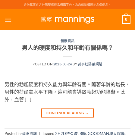
Skip
香港萬寧官方壯陽藥保健品網購平台，為您嚴挑細選正品保健品。
to
content
0
健康資訊
男人的硬度和持久和年齡有關係嗎？
POSTED ON
2023-03-24
BY
萬寧壯陽藥網購
男性的勃起硬度和持久能力與年齡有關。隨著年齡的增長，
男性的荷爾蒙水平下降，這可能會導致勃起功能障礙。此
外，血管 […]
CONTINUE READING
→
Posted in
健康資訊
|
Tagged
2H2D持久液
,
B糖
,
GOODMAN增大膠囊
,